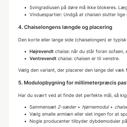
Svingradiusen på døre må ikke blokeres. Læg 
Vinduespartier: Undgå at chaisen slutter lige 
4. Chaiselongens længde og placering
Den korte eller lange side (chaiselongen) er typis
Højrevendt
chaise: når du står foran sofaen, e
Ventrevendt
chaise: chaisen er til venstre.
Vælg den variant, der placerer den lange del væk f
5. Modulopbygning for millimeterpræcis pa
Har du svært ved at finde det perfekte mål, så kig
Sammensæt
2-sæder
+
hjørnemodul
+
chais
Vælg smalle armlæn eller slet ingen for at sp
Nogle producenter tilbyder dybdemoduler p