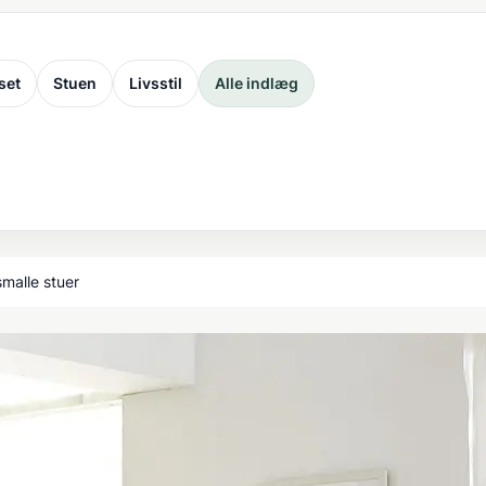
set
Stuen
Livsstil
Alle indlæg
smalle stuer