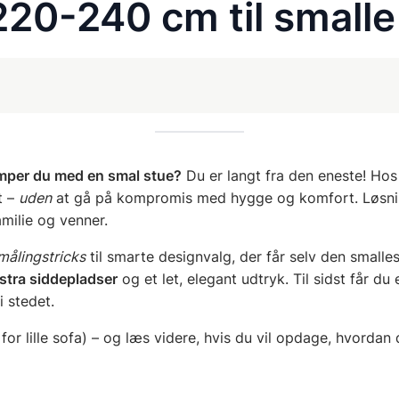
220-240 cm til smalle
per du med en smal stue?
Du er langt fra den eneste! Ho
t –
uden
at gå på kompromis med hygge og komfort. Løsni
familie og venner.
ålings­tricks
til smarte designvalg, der får selv den smalleste
kstra siddepladser
og et let, elegant udtryk. Til sidst får du
i stedet.
 for lille sofa) – og læs videre, hvis du vil opdage, hvordan