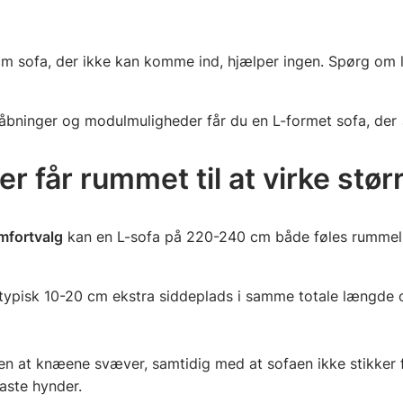
 sofa, der ikke kan komme ind, hjælper ingen. Spørg om le
r, åbninger og modulmuligheder får du en L-formet sofa, der
r får rummet til at virke stør
mfortvalg
kan en L-sofa på 220-240 cm både føles rummelig a
ypisk 10-20 cm ekstra siddeplads i samme totale længde og
n at knæene svæver, samtidig med at sofaen ikke stikker f
aste hynder.