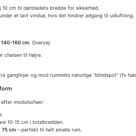
10 cm til dørbladets bredde for sikkerhed.
under et lavt vindue, hvis det hindrer adgang til udluftning.
k
140-160 cm
. Overvej:
r chaisen til højre.
ra ganglinjer og mod rummets naturlige “blindspot” (fx hjørn
sform
 efter modulsofaer:
e
.
are 10-15 cm i totalbredden.
å
75 cm
– perfekt til helt smalle rum.