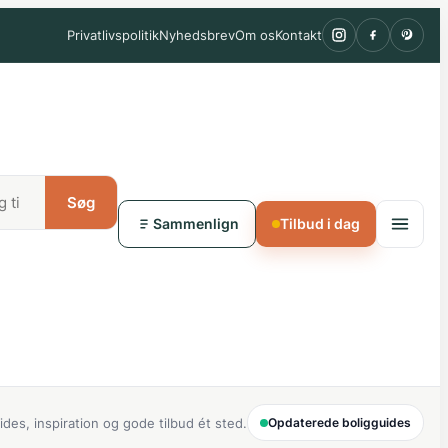
Privatlivspolitik
Nyhedsbrev
Om os
Kontakt
Søg
Sammenlign
Tilbud i dag
ides, inspiration og gode tilbud ét sted.
Opdaterede boligguides