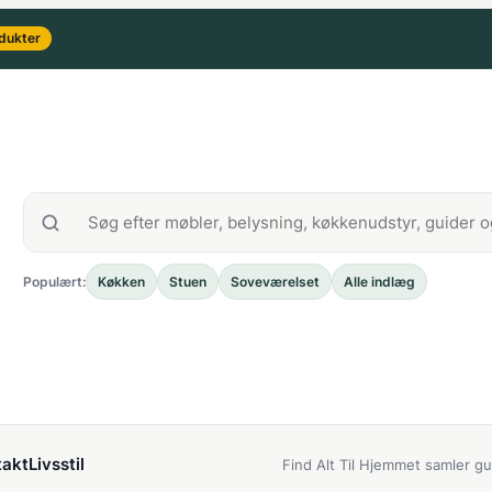
dukter
Populært:
Køkken
Stuen
Soveværelset
Alle indlæg
akt
Livsstil
Find Alt Til Hjemmet samler gu