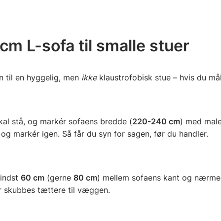
m L-sofa til smalle stuer
n til en hyggelig, men
ikke
klaustrofobisk stue – hvis du måle
al stå, og markér sofaens bredde (
220-240 cm
) med maler
 og markér igen. Så får du syn for sagen, før du handler.
mindst
60 cm
(gerne
80 cm
) mellem sofaens kant og nærmest
r skubbes tættere til væggen.