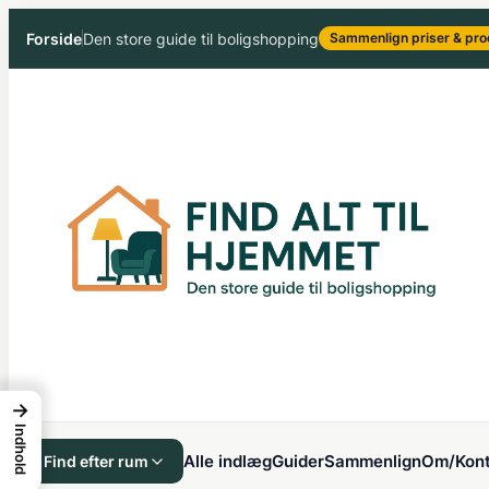
Spring
Forside
Den store guide til boligshopping
Sammenlign priser & pro
til
indhold
→
Indhold
Alle indlæg
Guider
Sammenlign
Om/Kont
Find efter rum