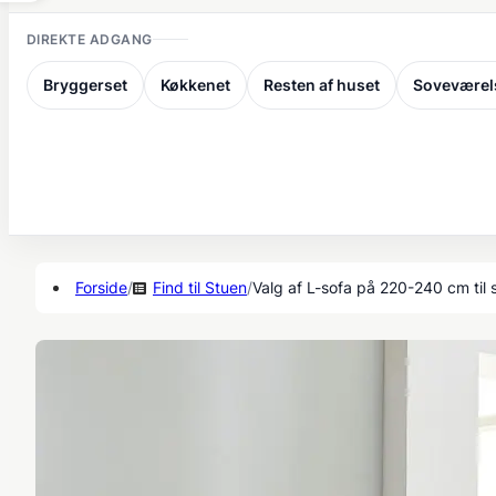
DIREKTE ADGANG
Bryggerset
Køkkenet
Resten af huset
Soveværel
Forside
/
Find til Stuen
/
Valg af L-sofa på 220-240 cm til 