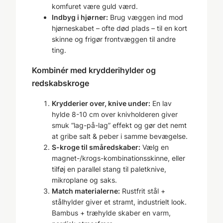
komfuret være guld værd.
Indbyg i hjørner:
Brug væggen ind mod
hjørneskabet – ofte død plads – til en kort
skinne og frigør frontvæggen til andre
ting.
Kombinér med krydderihylder og
redskabskroge
Krydderier over, knive under:
En lav
hylde 8-10 cm over knivholderen giver
smuk “lag-på-lag” effekt og gør det nemt
at gribe salt & peber i samme bevægelse.
S-kroge til småredskaber:
Vælg en
magnet-/krogs-kombinationsskinne, eller
tilføj en parallel stang til paletknive,
mikroplane og saks.
Match materialerne:
Rustfrit stål +
stålhylder giver et stramt, industrielt look.
Bambus + træhylde skaber en varm,