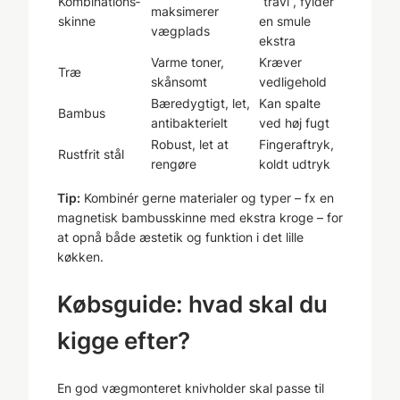
Kombinations­
“travl”, fylder
maksimerer
skin­ne
en smule
vægplads
ekstra
Varme toner,
Kræver
Træ
skånsomt
vedligehold
Bæredygtigt, let,
Kan spalte
Bambus
antibakterielt
ved høj fugt
Robust, let at
Fingeraftryk,
Rustfrit stål
rengøre
koldt udtryk
Tip:
Kombinér gerne materialer og typer – fx en
magnetisk bambusskinne med ekstra kroge – for
at opnå både æstetik og funktion i det lille
køkken.
Købsguide: hvad skal du
kigge efter?
En god vægmonteret knivholder skal passe til