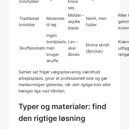
knivholder
knive
ses
Middel –
Riller
Traditionel
Moderate
Nemt, men
skjulte
gem
knivblok
til høj
fylder
blade
krum
Ingen
bordplads,
Lav –
Kræv
Ekstra skridt
Skuffeindsats
men
skal
udtag
(åbn/luk)
bruger
åbnes
rengø
skuffe
Samlet set frigør vægopbevaring værdifuld
arbejdsplads, giver et pro­fes­sio­nelt look og gør
madlavningen glidende, når
den rigtige kniv
altid
hænger lige ved hånden.
Typer og materialer: find
den rigtige løsning