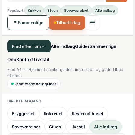
Populært:
Køkken
Stuen
Soveværelset
Alle indlæg
Sammenlign
Tilbud i dag
Alle indlæg
Guider
Sammenlign
Find efter rum
Om/Kontakt
Livsstil
Find Alt Til Hjemmet samler guides, inspiration og gode tilbud
ét sted.
Opdaterede boligguides
DIREKTE ADGANG
Bryggerset
Køkkenet
Resten af huset
Soveværelset
Stuen
Livsstil
Alle indlæg