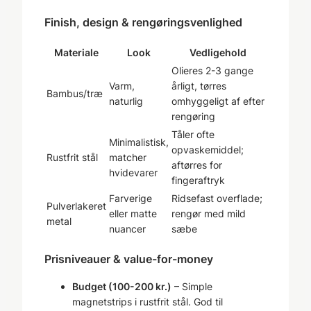
Finish, design & rengøringsvenlighed
Materiale
Look
Vedligehold
Olieres 2-3 gange
Varm,
årligt, tørres
Bambus/træ
naturlig
omhyggeligt af efter
rengøring
Tåler ofte
Minimalistisk,
opvaskemiddel;
Rustfrit stål
matcher
aftørres for
hvidevarer
fingeraftryk
Farverige
Ridsefast overflade;
Pulverlakeret
eller matte
rengør med mild
metal
nuancer
sæbe
Prisniveauer & value-for-money
Budget (100-200 kr.)
– Simple
magnetstrips i rustfrit stål. God til