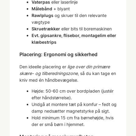
Vaterpas
eller laserlinje
Målebånd
+ blyant
Rawlplugs
og skruer til den relevante
vægtype
Skruetrækker
eller bits til boremaskinen
Evt. gipsankre, flisebor, montagelim eller
klæbestrips
Placering: Ergonomi og sikkerhed
Den ideelle placering er
lige over din primære
skære- og tilberedningszone
, så du kan tage en
kniv med én håndbevægelse.
Højde: 50-60 cm over bordpladen (justér
efter håndstørrelse).
Undgå at montere tæt på komfur – fedt og
damp nedsætter magnetstyrke på sigt.
Hold minimum 15 cm fra børnehøjde, hvis
der er små børn i hjemmet.