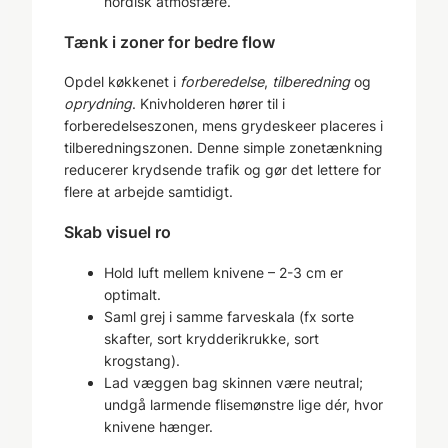
nordisk atmosfære.
Tænk i zoner for bedre flow
Opdel køkkenet i
forberedelse
,
tilberedning
og
oprydning
. Knivholderen hører til i
forberedelseszonen, mens grydeskeer placeres i
tilberedningszonen. Denne simple zonetænkning
reducerer krydsende trafik og gør det lettere for
flere at arbejde samtidigt.
Skab visuel ro
Hold luft mellem knivene – 2-3 cm er
optimalt.
Saml grej i samme farveskala (fx sorte
skafter, sort krydderikrukke, sort
krogstang).
Lad væggen bag skinnen være neutral;
undgå larmende flisemønstre lige dér, hvor
knivene hænger.