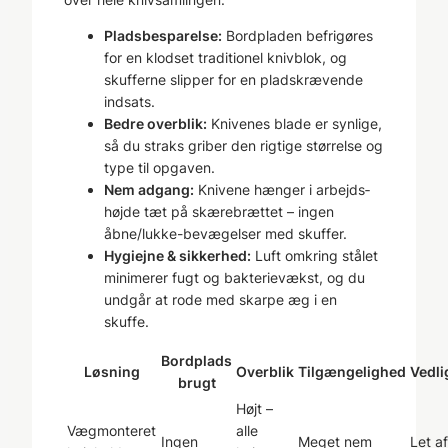
Pladsbesparelse:
Bordpladen befri­gøres
for en klodset traditionel knivblok, og
skufferne slipper for en plads­krævende
indsats.
Bedre overblik:
Knivenes blade er synlige,
så du straks griber den rigtige størrelse og
type til opgaven.
Nem adgang:
Knivene hænger i arbejds­
højde tæt på skærebrættet – ingen
åbne/lukke-bevægelser med skuffer.
Hygiejne & sikkerhed:
Luft omkring stålet
minimerer fugt og bakterie­vækst, og du
undgår at rode med skarpe æg i en
skuffe.
Bordplads
Løsning
Overblik
Tilgængelighed
Vedli
brugt
Højt –
Vægmonteret
alle
Ingen
Meget nem
Let af