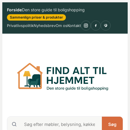
Spring
Forside
Den store guide til boligshopping
til
Sammenlign priser & produkter
indhold
Privatlivspolitik
Nyhedsbrev
Om os
Kontakt
Søg