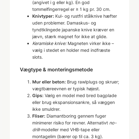
(angivet i g eller kg). En god
tommelfingerregel er ≥ 1 kg pr. 30 cm.
Knivtyper:
Kul- og rustfri stålknive hæfter
uden problemer. Damaskus- og
tyndtklingede japanske knive kræver en
jævn, stærk magnet for ikke at glide.
Keramiske knive:
Magneten virker ikke –
vælg i stedet en holder med indfræste
slots.
Vægtype & monteringsmetode
Mur eller beton:
Brug rawlplugs og skruer;
vægtbæreevnen er typisk højest.
Gips:
Vælg en model med bred bagplade
eller brug ekspansionsankre, så væggen
ikke smuldrer.
Fliser:
Diamantboring gennem fuger
minimerer risiko for revner. Alternativt
no-
drill
-modeller med VHB-tape eller
montagelim (bærer op til ca. 3 kg).