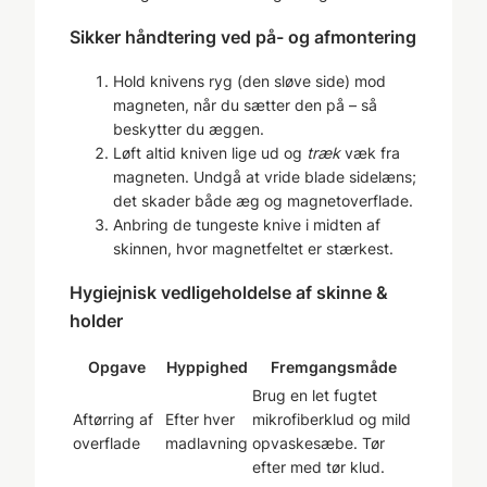
Sikker håndtering ved på- og afmontering
Hold knivens ryg (den sløve side) mod
magneten, når du sætter den på – så
beskytter du æggen.
Løft altid kniven lige ud og
træk
væk fra
magneten. Undgå at vride blade sidelæns;
det skader både æg og magnetoverflade.
Anbring de tungeste knive i midten af
skinnen, hvor magnetfeltet er stærkest.
Hygiejnisk vedligeholdelse af skinne &
holder
Opgave
Hyppighed
Fremgangsmåde
Brug en let fugtet
Aftørring af
Efter hver
mikrofiberklud og mild
overflade
madlavning
opvaskesæbe. Tør
efter med tør klud.