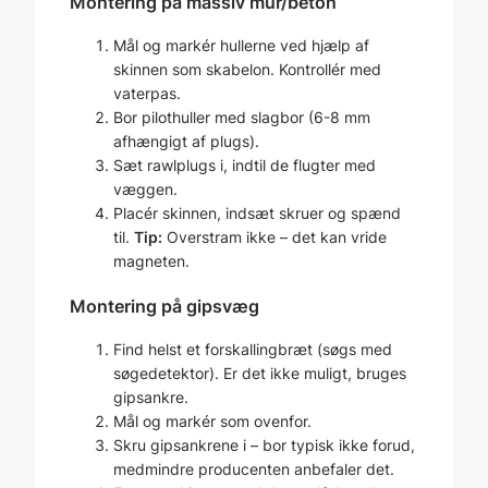
Montering på massiv mur/beton
Mål og markér hullerne ved hjælp af
skinnen som skabelon. Kontrollér med
vaterpas.
Bor pilot­huller med slagbor (6-8 mm
afhængigt af plugs).
Sæt rawlplugs i, indtil de flugter med
væggen.
Placér skinnen, indsæt skruer og spænd
til.
Tip:
Overstram ikke – det kan vride
magneten.
Montering på gipsvæg
Find helst et forskalling­bræt (søgs med
søge­detektor). Er det ikke muligt, bruges
gipsankre.
Mål og markér som ovenfor.
Skru gipsankrene i – bor typisk ikke forud,
medmindre producenten anbefaler det.