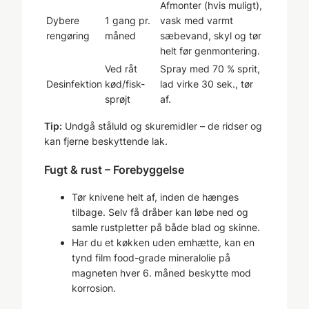
Afmonter (hvis muligt),
Dybere
1 gang pr.
vask med varmt
rengøring
måned
sæbevand, skyl og tør
helt før genmontering.
Ved råt
Spray med 70 % sprit,
Desinfektion
kød/fisk-
lad virke 30 sek., tør
sprøjt
af.
Tip:
Undgå ståluld og skuremidler – de ridser og
kan fjerne beskyttende lak.
Fugt & rust – Forebyggelse
Tør knivene helt af, inden de hænges
tilbage. Selv få dråber kan løbe ned og
samle rustpletter på både blad og skinne.
Har du et køkken uden emhætte, kan en
tynd film food-grade mineralolie på
magneten hver 6. måned beskytte mod
korrosion.