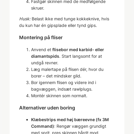
Fastgør skinnen med de medfølgende
skruer.
Husk:
Belast ikke med tunge kokkeknive, hvis
du kun har én gipsplade eller tynd gips.
Montering på fliser
Anvend et
flisebor med karbid- eller
diamantspids
. Start langsomt for at
undgå revner.
Læg malertape på flisen dér, hvor du
borer – det mindsker glid.
Bor igennem flisen og videre ind i
bagvæggen, indsæt rawlplugs.
Montér skinnen som normalt.
Alternativer uden boring
Klæbestrips med høj bæreevne (fx 3M
Command)
: Rengør væggen grundigt
med sprit, pres skinnen hårdt mod