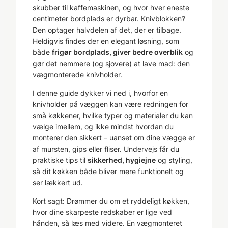
skubber til kaffemaskinen, og hvor hver eneste
centimeter bordplads er dyrbar. Knivblokken?
Den optager halvdelen af det, der er tilbage.
Heldigvis findes der en elegant løsning, som
både
frigør bordplads, giver bedre overblik
og
gør det nemmere (og sjovere) at lave mad: den
vægmonterede knivholder.
I denne guide dykker vi ned i, hvorfor en
knivholder på væggen kan være redningen for
små køkkener, hvilke typer og materialer du kan
vælge imellem, og ikke mindst hvordan du
monterer den sikkert – uanset om dine vægge er
af mursten, gips eller fliser. Undervejs får du
praktiske tips til
sikkerhed, hygiejne
og styling,
så dit køkken både bliver mere funktionelt og
ser lækkert ud.
Kort sagt: Drømmer du om et ryddeligt køkken,
hvor dine skarpeste redskaber er lige ved
hånden, så læs med videre. En vægmonteret