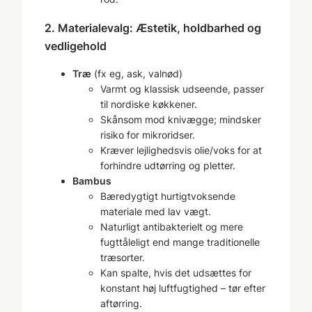
2. Materialevalg: Æstetik, holdbarhed og
vedligehold
Træ
(fx eg, ask, valnød)
Varmt og klassisk udseende, passer
til nordiske køkkener.
Skånsom mod knivægge; mindsker
risiko for mikro­ridser.
Kræver lejlighedsvis olie/voks for at
forhindre udtørring og pletter.
Bambus
Bæredygtigt hurtigtvoksende
materiale med lav vægt.
Naturligt antibakterielt og mere
fugt­tåleligt end mange traditionelle
træsorter.
Kan spalte, hvis det udsættes for
konstant høj luftfugtighed – tør efter
aftørring.