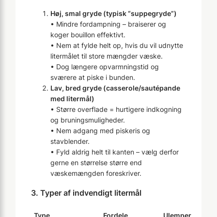
Høj, smal gryde (typisk “suppegryde”)
• Mindre fordampning – braiserer og
koger bouillon effektivt.
• Nem at fylde helt op, hvis du vil udnytte
litermålet til store mængder væske.
• Dog længere opvarmningstid og
sværere at piske i bunden.
Lav, bred gryde (casserole/sautépande
med litermål)
• Større overflade = hurtigere indkogning
og bruningsmuligheder.
• Nem adgang med piskeris og
stavblender.
• Fyld aldrig helt til kanten – vælg derfor
gerne en størrelse større end
væskemængden foreskriver.
3. Typer af indvendigt litermål
Type
Fordele
Ulemper