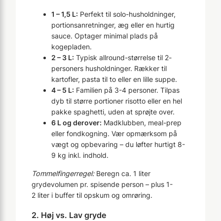
1 – 1,5 L:
Perfekt til solo-husholdninger,
portionsanretninger, æg eller en hurtig
sauce. Optager minimal plads på
kogepladen.
2 – 3 L:
Typisk allround-størrelse til 2-
personers husholdninger. Rækker til
kartofler, pasta til to eller en lille suppe.
4 – 5 L:
Familien på 3-4 personer. Tilpas
dyb til større portioner risotto eller en hel
pakke spaghetti, uden at sprøjte over.
6 L og derover:
Madklubben, meal-prep
eller fondkogning. Vær opmærksom på
vægt og opbevaring – du løfter hurtigt 8-
9 kg inkl. indhold.
Tommel­finger­regel:
Beregn ca. 1 liter
grydevolumen pr. spisende person – plus 1-
2 liter i buffer til opskum og omrøring.
2. Høj vs. Lav gryde