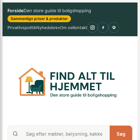
Spring
×
Forside
Den store guide til boligshopping
til
Sammenlign priser & produkter
indhold
Privatlivspolitik
Nyhedsbrev
Om os
Kontakt
Søg