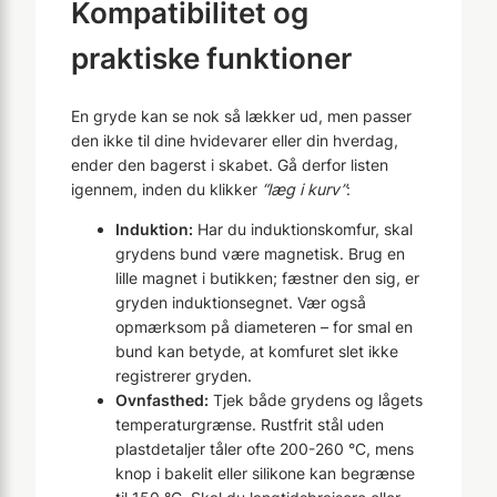
Kompatibilitet og
praktiske funktioner
En gryde kan se nok så lækker ud, men passer
den ikke til dine hvidevarer eller din hverdag,
ender den bagerst i skabet. Gå derfor listen
igennem, inden du klikker
“læg i kurv”
:
Induktion:
Har du induktionskomfur, skal
grydens bund være magnetisk. Brug en
lille magnet i butikken; fæstner den sig, er
gryden induktionsegnet. Vær også
opmærksom på diameteren – for smal en
bund kan betyde, at komfuret slet ikke
registrerer gryden.
Ovnfasthed:
Tjek både grydens og lågets
temperaturgrænse. Rustfrit stål uden
plastdetaljer tåler ofte 200-260 °C, mens
knop i bakelit eller silikone kan begrænse