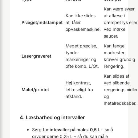
Kan være svær
Kan ikke slides
at aflæse i
Præget/indstampet
af, tåler
dæmpet lys eller
opvaskemaskine.
ved mørke
saucer.
Meget præcise,
Kan fange
tynde
madrester;
Laser­graveret
markeringer og
kræver grundig
ofte komb. L/Qt.
rengøring.
Kan slides af
Høj kontrast,
ved slibende
Malet/printet
letlæseligt fra
rengøringsmidler
afstand.
og
metalredskaber.
4. Læsbarhed og intervaller
Sørg for
intevaller på maks. 0,5 L
– små
gryder gerne 0,25 L – så du kan måle