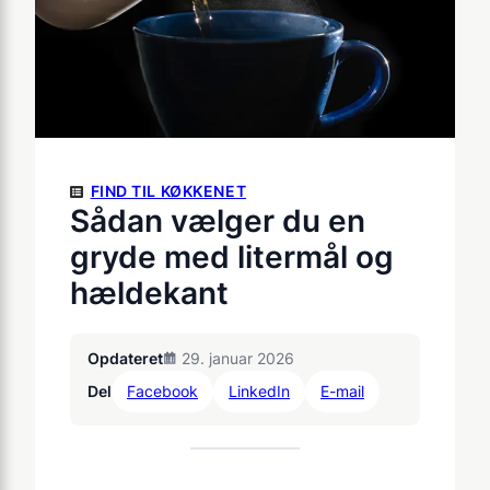
FIND TIL KØKKENET
Sådan vælger du en
gryde med litermål og
hældekant
Opdateret
29. januar 2026
Del
Facebook
LinkedIn
E-mail