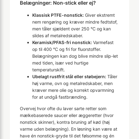
Belægninger: Non-stick eller ej?
Klassisk PTFE-nonstick:
Giver ekstremt
nem rengøring og kræver mindre fedtstof,
men tåler sjældent over 250 °C og kan
slides af metalredskaber.
Keramisk/PFAS-fri nonstick:
Varmefast
op til 400 °C og fri for fluorstoffer.
Belægningen kan dog blive mindre slip-let
med tiden, især ved hurtige
temperaturskift.
Ubelagt rustfrit stål eller støbejern:
Tåler
høj varme, ovn og metalredskaber, men
kræver mere olie og korrekt opvarmning
for at undgå fastbrænding.
Overvej hvor ofte du laver sarte retter som
mælkebaserede saucer eller æggeretter (hvor
nonstick skinner), kontra bruning af kød (høj
varme uden belægning). En løsning kan være at
have én nonstick-gryde til det følsomme og én