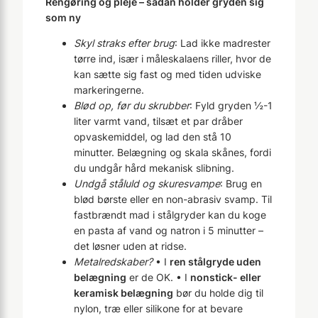
Rengøring og pleje – sådan holder gryden sig
som ny
Skyl straks efter brug
: Lad ikke madrester
tørre ind, især i måleskalaens riller, hvor de
kan sætte sig fast og med tiden udviske
markeringerne.
Blød op, før du skrubber
: Fyld gryden ½-1
liter varmt vand, tilsæt et par dråber
opvaskemiddel, og lad den stå 10
minutter. Belægning og skala skånes, fordi
du undgår hård mekanisk slibning.
Undgå ståluld og skuresvampe
: Brug en
blød børste eller en non-abrasiv svamp. Til
fastbrændt mad i stålgryder kan du koge
en pasta af vand og natron i 5 minutter –
det løsner uden at ridse.
Metalredskaber?
• I
ren stålgryde uden
belægning
er de OK. • I
nonstick- eller
keramisk belægning
bør du holde dig til
nylon, træ eller silikone for at bevare