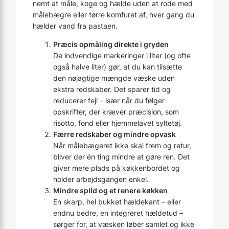
nemt at måle, koge og hælde uden at rode med
målebægre eller tørre komfuret af, hver gang du
hælder vand fra pastaen.
Præcis opmåling direkte i gryden
De indvendige markeringer i liter (og ofte
også halve liter) gør, at du kan tilsætte
den nøjagtige mængde væske uden
ekstra redskaber. Det sparer tid og
reducerer fejl – især når du følger
opskrifter, der kræver præcision, som
risotto, fond eller hjemmelavet syltetøj.
Færre redskaber og mindre opvask
Når målebægeret ikke skal frem og retur,
bliver der én ting mindre at gøre ren. Det
giver mere plads på køkkenbordet og
holder arbejdsgangen enkel.
Mindre spild og et renere køkken
En skarp, hel bukket hældekant – eller
endnu bedre, en integreret hældetud –
sørger for, at væsken løber samlet og ikke