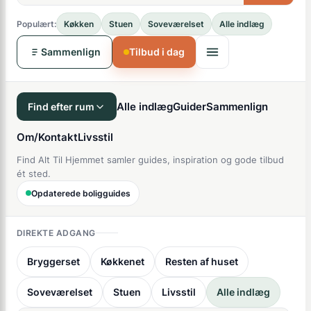
Populært:
Køkken
Stuen
Soveværelset
Alle indlæg
Sammenlign
Tilbud i dag
Alle indlæg
Guider
Sammenlign
Find efter rum
Om/Kontakt
Livsstil
Find Alt Til Hjemmet samler guides, inspiration og gode tilbud
ét sted.
Opdaterede boligguides
DIREKTE ADGANG
Bryggerset
Køkkenet
Resten af huset
Soveværelset
Stuen
Livsstil
Alle indlæg