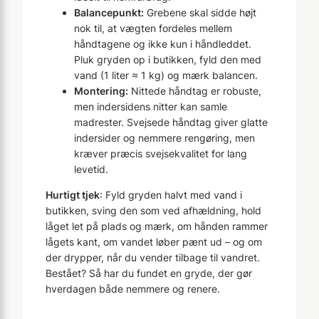
Balancepunkt:
Grebene skal sidde højt
nok til, at vægten fordeles mellem
håndtagene og ikke kun i håndleddet.
Pluk gryden op i butikken, fyld den med
vand (1 liter ≈ 1 kg) og mærk balancen.
Montering:
Nittede håndtag er robuste,
men indersidens nitter kan samle
madrester. Svejsede håndtag giver glatte
indersider og nemmere rengøring, men
kræver præcis svejsekvalitet for lang
levetid.
Hurtigt tjek
: Fyld gryden halvt med vand i
butikken, sving den som ved afhældning, hold
låget let på plads og mærk, om hånden rammer
lågets kant, om vandet løber pænt ud – og om
der drypper, når du vender tilbage til vandret.
Bestået? Så har du fundet en gryde, der gør
hverdagen både nemmere og renere.