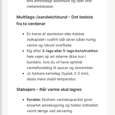
end almindeligt aluminium og tåler ofte
metalredskaber.
Multilags-/sandwichbund – Det bedste
fra to verdener
En kerne af aluminium eller kobber
indkapslet
i rustfrit stål sikrer både hurtig
varme og robust overflade.
Kig efter
3-lags eller 5-lags konstruktion
hele vejen op ad siderne (ikke kun i
bunden), hvis du vil have optimal
varmefordeling til saucer og simreretter.
Jo tykkere kernelag (typisk 2-3 mm),
desto mere stabil temperatur.
Støbejern – Når varme skal lagres
Fordele:
Ekstrem varmekapacitet giver
ensartet simrekogning og holder indholdet
varmt længe ved servering.