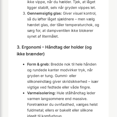
ikke vippe, når du hælder. Tjek, at låget
ligger stabilt, selv når gryden vippes let.
Gennemsigtig glas:
Giver visuel kontrol,
så du løfter låget sjældnere – men vælg
hærdet glas, der tåler temperaturchok, og
sørg for, at dampventilen ikke blokerer
synet af litermålet.
3. Ergonomi – Håndtag der holder (og
ikke brænder)
Form & greb:
Bredde nok til hele hånden
og rundede kanter modvirker tryk, når
gryden er tung. Gummi- eller
silikoneindlæg giver skridsikkerhed – især
vigtige ved fedtede eller våde fingre.
Varmeisolering:
Hule stålhåndtag leder
varmen langsommere end massive.
Foretrækker du ovnfasthed, vælges helst
fuldmetal; ellers er bakelit eller silikone
ideelt til komfurbrug.