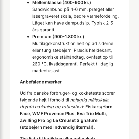
Mellemklasse (400-900 kr.)
Sandwichbund på 4-6 mm, præget eller
lasergraveret skala, bedre varmefordeling.
Låget kan have dampudslip. Typisk 2-5
års garanti.
Premium (900-1.800 kr.)
Multilagskonstruktion helt op ad siderne
eller tung støbejern. Præcis hældekant,
ergonomiske stålhåndtag, ovnfast op til
260 °C, livstidsgaranti. Perfekt til daglig
madentusiast.
Anbefalede mærker
Ud fra danske forbruger- og kokketests scorer
følgende højt i forhold til
nøjagtig måleskala,
drypfri hældning og robusthed
:
Fiskars/Hard
Face
,
WMF Provence Plus
,
Eva Trio Multi
,
Zwilling Pro
og
Le Creuset Signature
(støbejern med indvendig litermål)
.
Tjekliste til butikken eller onlinekøb