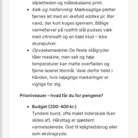
slipletheden og måleskalaens print.
Kalk og misfarvning
: Mælkeagtige pletter
fjernes let med en skefuld eddike pr. liter
vand, der kort koges igennem. Blålige
varmefarver på rustfrit stål pudses væk
med citronsaft og en blød klud – ikke
skurepulver.
Opvaskemaskine
: De fleste stålgryder
tåler maskine, men salt og høje
temperaturer kan matte overfladen og
fjerne laseret litermål. Vask derfor helst i
hånden, hvis nøjagtige markeringer er
vigtige for dig.
Prisniveauer – hvad får du for pengene?
Budget (200-400 kr.)
Tyndere bund, ofte malet inderskala (kan
slides af). Håndtag er sjældent
varmeisolerede. God til lejlighedsbrug eller
som ekstragryde.