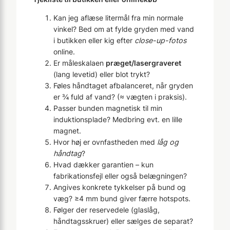
Kan jeg aflæse litermål fra min normale
vinkel? Bed om at fylde gryden med vand
i butikken eller kig efter
close-up-fotos
online.
Er måleskalaen
præget/lasergraveret
(lang levetid) eller blot trykt?
Føles håndtaget afbalanceret, når gryden
er ¾ fuld af vand? (≈ vægten i praksis).
Passer bunden magnetisk til min
induktionsplade? Medbring evt. en lille
magnet.
Hvor høj er ovnfastheden med
låg og
håndtag
?
Hvad dækker garantien – kun
fabrikationsfejl eller også belægningen?
Angives konkrete tykkelser på bund og
væg? ≥4 mm bund giver færre hotspots.
Følger der reservedele (glaslåg,
håndtagsskruer) eller sælges de separat?