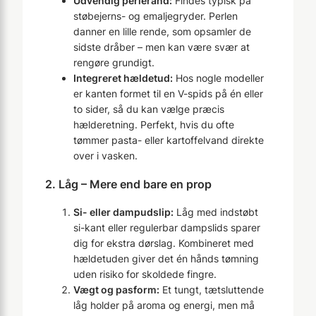
Udvendig perlerand:
Findes typisk på
støbejerns- og emaljegryder. Perlen
danner en lille rende, som opsamler de
sidste dråber – men kan være svær at
rengøre grundigt.
Integreret hældetud:
Hos nogle modeller
er kanten formet til en V-spids på én eller
to sider, så du kan vælge præcis
hælderetning. Perfekt, hvis du ofte
tømmer pasta- eller kartoffelvand direkte
over i vasken.
2. Låg – Mere end bare en prop
Si- eller dampudslip:
Låg med indstøbt
si-kant eller regulerbar dampslids sparer
dig for ekstra dørslag. Kombineret med
hældetuden giver det én hånds tømning
uden risiko for skoldede fingre.
Vægt og pasform:
Et tungt, tætsluttende
låg holder på aroma og energi, men må