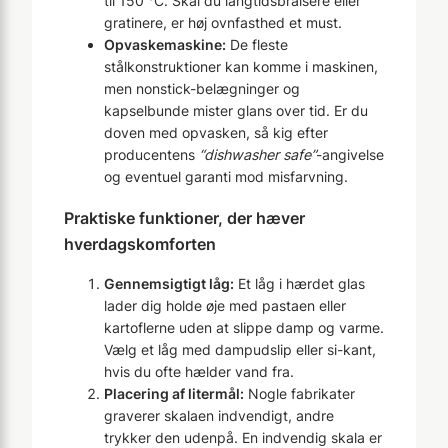
til 150 °C. Skal du langtidsbraisere eller
gratinere, er høj ovnfasthed et must.
Opvaskemaskine:
De fleste
stålkonstruktioner kan komme i maskinen,
men nonstick-belægninger og
kapselbunde mister glans over tid. Er du
doven med opvasken, så kig efter
producentens
“dishwasher safe”
-angivelse
og eventuel garanti mod misfarvning.
Praktiske funktioner, der hæver
hverdagskomforten
Gennemsigtigt låg:
Et låg i hærdet glas
lader dig holde øje med pastaen eller
kartoflerne uden at slippe damp og varme.
Vælg et låg med dampudslip eller si-kant,
hvis du ofte hælder vand fra.
Placering af litermål:
Nogle fabrikater
graverer skalaen indvendigt, andre
trykker den udenpå. En indvendig skala er