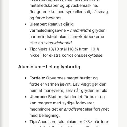
metalredskaber og opvaskemaskine.
Reagerer ikke med syre eller salt, så smag
og farve bevares.
Ulemper:
Relativt dårlig
varmeledningsevne –
medmindre
gryden
har en indstøbt aluminium-/kobberkerne
eller en
sandwichbund
.
Tip:
Vælg 18/10 stål (18 % krom, 10 %
nikkel) for ekstra korrosionsbeskyttelse.
Aluminium – Let og lynhurtig
Fordele:
Opvarmes meget hurtigt og
fordeler varmen jævnt. Lav vægt gør den
nem at manøvrere, selv når gryden er fuld.
Ulemper:
Blødt metal der let får buler og
kan reagere med syrlige fødevarer,
medmindre det er
anodiseret
eller forsynet
med belægning.
Tip:
Anodiseret aluminium er 2-3× hårdere