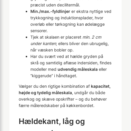
præcist uden decilitermål.
Min./max.-fyldlinjer
er ekstra nyttige ved
trykkogning og induktionsplader, hvor
overløb eller tørkogning kan ødelægge
sensorer.
Tjek at skalaen er placeret
min. 2 cm
under kanten
; ellers bliver den ubrugelig,
når væsken bobler op.
Har du svært ved at hælde gryden på
skrå og samtidig aflæse indersiden, findes
modeller med
udvendig måleskala
eller
“kiggerude” i håndtaget.
Vælger du den rigtige kombination af
kapacitet,
højde og tydelig måleskala
, undgår du både
overkog og skæve opskrifter – og du behøver
færre måleredskaber på køkkenbordet.
Hældekant, låg og