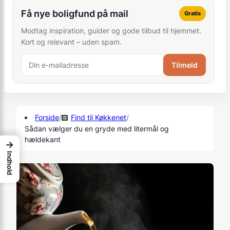
Få nye boligfund på mail
Gratis
Modtag inspiration, guider og gode tilbud til hjemmet.
Kort og relevant – uden spam.
Tilmeld
Forside
/
Find til Køkkenet
/
Sådan vælger du en gryde med litermål og
hældekant
→
Indhold