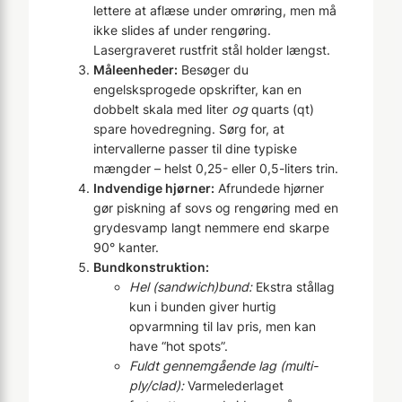
lettere at aflæse under omrøring, men må
ikke slides af under rengøring.
Lasergraveret rustfrit stål holder længst.
Måleenheder:
Besøger du
engelsksprogede opskrifter, kan en
dobbelt skala med liter
og
quarts (qt)
spare hovedregning. Sørg for, at
intervallerne passer til dine typiske
mængder – helst 0,25- eller 0,5-liters trin.
Indvendige hjørner:
Afrundede hjørner
gør piskning af sovs og rengøring med en
grydesvamp langt nemmere end skarpe
90° kanter.
Bundkonstruktion:
Hel (sandwich)bund:
Ekstra stållag
kun i bunden giver hurtig
opvarmning til lav pris, men kan
have “hot spots”.
Fuldt gennemgående lag (multi-
ply/clad):
Varmelederlaget