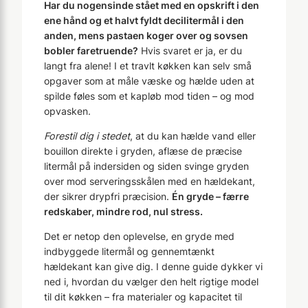
Har du nogensinde stået med en opskrift i den
ene hånd og et halvt fyldt decilitermål i den
anden, mens pastaen koger over og sovsen
bobler faretruende?
Hvis svaret er ja, er du
langt fra alene! I et travlt køkken kan selv små
opgaver som at måle væske og hælde uden at
spilde føles som et kapløb mod tiden – og mod
opvasken.
Forestil dig i stedet
, at du kan hælde vand eller
bouillon direkte i gryden, aflæse de præcise
litermål på indersiden og siden svinge gryden
over mod serveringsskålen med en hældekant,
der sikrer drypfri præcision.
Én gryde – færre
redskaber, mindre rod, nul stress.
Det er netop den oplevelse, en gryde med
indbyggede litermål og gennemtænkt
hældekant kan give dig. I denne guide dykker vi
ned i, hvordan du vælger den helt rigtige model
til dit køkken – fra materialer og kapacitet til