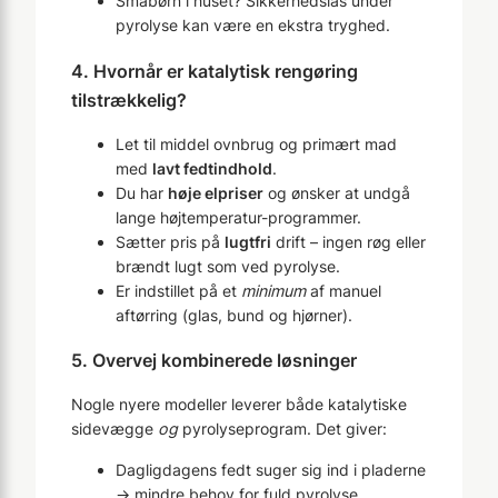
Småbørn i huset? Sikkerhedslås under
pyrolyse kan være en ekstra tryghed.
4. Hvornår er katalytisk rengøring
tilstrækkelig?
Let til middel ovnbrug og primært mad
med
lavt fedtindhold
.
Du har
høje elpriser
og ønsker at undgå
lange højtemperatur-programmer.
Sætter pris på
lugtfri
drift – ingen røg eller
brændt lugt som ved pyrolyse.
Er indstillet på et
minimum
af manuel
aftørring (glas, bund og hjørner).
5. Overvej kombinerede løsninger
Nogle nyere modeller leverer både katalytiske
sidevægge
og
pyrolyseprogram. Det giver:
Dagligdagens fedt suger sig ind i pladerne
→ mindre behov for fuld pyrolyse.