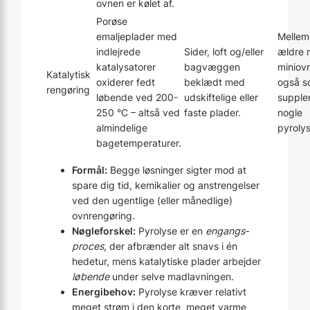
ovnen er kølet af.
Porøse
emaljeplader med
Mellem
indlejrede
Sider, loft og/eller
ældre 
katalysatorer
bagvæggen
miniov
Katalytisk
oxiderer fedt
beklædt med
også 
rengøring
løbende ved 200-
udskiftelige eller
supple
250 °C – altså ved
faste plader.
nogle
almindelige
pyroly
bagetemperaturer.
Formål:
Begge løsninger sigter mod at
spare dig tid, kemikalier og anstrengelser
ved den ugentlige (eller månedlige)
ovnrengøring.
Nøgleforskel:
Pyrolyse er en
engangs­
proces
, der afbrænder alt snavs i én
hedetur, mens katalytiske plader arbejder
løbende
under selve madlavningen.
Energibehov:
Pyrolyse kræver relativt
meget strøm i den korte, meget varme