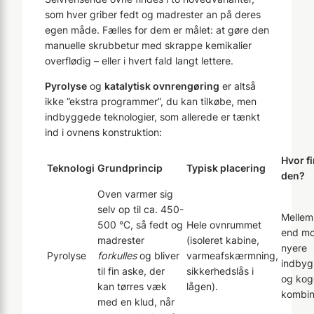
som hver griber fedt og madrester an på deres
egen måde. Fælles for dem er målet: at gøre den
manuelle skrubbetur med skrappe kemikalier
overflødig – eller i hvert fald langt lettere.
Pyrolyse
og
katalytisk ovnrengøring
er altså
ikke ”ekstra programmer”, du kan tilkøbe, men
indbyggede teknologier, som allerede er tænkt
ind i ovnens konstruktion:
Hvor f
Teknologi
Grundprincip
Typisk placering
den?
Oven varmer sig
selv op til ca. 450-
Mellem
500 °C, så fedt og
Hele ovnrummet
end mod
madrester
(isoleret kabine,
nyere
Pyrolyse
forkulles
og bliver
varmeafskærmning,
indbyg
til fin aske, der
sikkerhedslås i
og kog
kan tørres væk
lågen).
kombin
med en klud, når