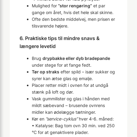
Mulighed for
”stor rengøring”
et par
gange om året, hvis det hele skal skinne.
Ofte den bedste middelvej, men prisen er
tilsvarende højere.
6. Praktiske tips til mindre snavs &
længere levetid
Brug
drypbakke eller dyb bradepande
under stege for at fange fedt.
Tør op straks
efter spild – især sukker og
syrer kan ætse glas og emalje.
Placer retter midt i ovnen for at undgå
stænk på loft og dør.
Vask gummilister og glas i hånden med
mildt sæbevand – brusende ovnrens
midler kan ødelægge tætninger.
Kør en
”service-cyklus”
hver 4-6. måned:
• Katalyse: Bag tom ovn 30 min. ved 250
°C for at genaktivere plader.