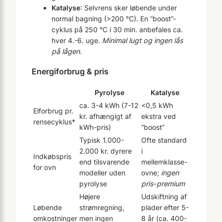
Katalyse
: Selvrens sker løbende under
normal bagning (>200 °C). En “boost”-
cyklus på 250 °C i 30 min. anbefales ca.
hver 4.-6. uge.
Minimal lugt og ingen lås
på lågen
.
Energiforbrug & pris
Pyrolyse
Katalyse
ca. 3-4 kWh (7-12
<0,5 kWh
Elforbrug pr.
kr. afhængigt af
ekstra ved
rensecyklus*
kWh-pris)
“boost”
Typisk 1.000-
Ofte standard
2.000 kr. dyrere
i
Indkøbspris
end tilsvarende
mellemklasse-
for ovn
modeller uden
ovne;
ingen
pyrolyse
pris-premium
Højere
Udskiftning af
Løbende
strømregning,
plader efter 5-
omkostninger
men ingen
8 år (ca. 400-