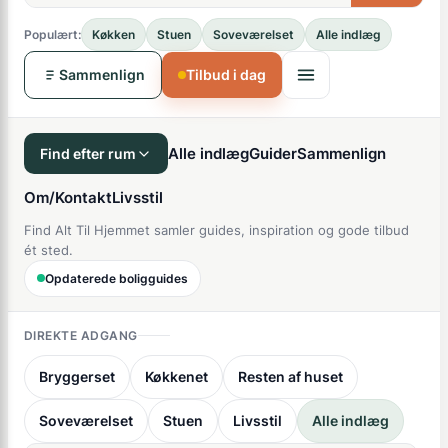
Populært:
Køkken
Stuen
Soveværelset
Alle indlæg
Sammenlign
Tilbud i dag
Alle indlæg
Guider
Sammenlign
Find efter rum
Om/Kontakt
Livsstil
Find Alt Til Hjemmet samler guides, inspiration og gode tilbud
ét sted.
Opdaterede boligguides
DIREKTE ADGANG
Bryggerset
Køkkenet
Resten af huset
Soveværelset
Stuen
Livsstil
Alle indlæg