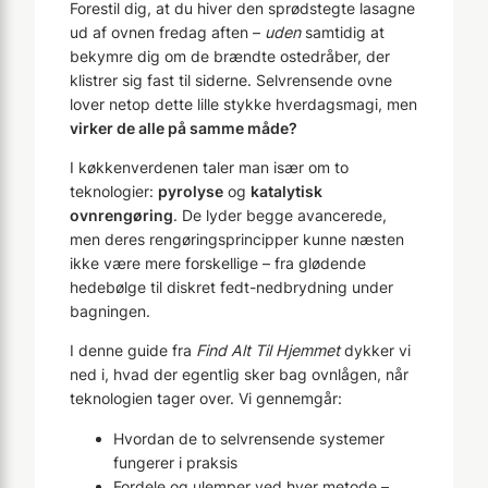
Forestil dig, at du hiver den sprødstegte lasagne
ud af ovnen fredag aften –
uden
samtidig at
bekymre dig om de brændte ostedråber, der
klistrer sig fast til siderne. Selvrensende ovne
lover netop dette lille stykke hverdagsmagi, men
virker de alle på samme måde?
I køkkenverdenen taler man især om to
teknologier:
pyrolyse
og
katalytisk
ovnrengøring
. De lyder begge avancerede,
men deres rengøringsprincipper kunne næsten
ikke være mere forskellige – fra glødende
hedebølge til diskret fedt-nedbrydning under
bagningen.
I denne guide fra
Find Alt Til Hjemmet
dykker vi
ned i, hvad der egentlig sker bag ovnlågen, når
teknologien tager over. Vi gennemgår:
Hvordan de to selvrensende systemer
fungerer i praksis
Fordele og ulemper ved hver metode –