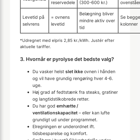
reservedele
(300-600 kr.)
ovenståe
Belægning bliver
Levetid på
= ovnens
Se begg
mindre aktiv over
selvrens
levetid
kolonner
tid
*Udregnet med elpris 2,85 kr./kWh. Justér efter
aktuelle tariffer.
3. Hvornår er pyrolyse det bedste valg?
Du vasker helst
slet ikke
ovnen i hånden
og vil have grundig rengøring hver 4-6.
uge.
Høj grad af fedtstænk fra steaks, gratiner
og langtidstilkobrede retter.
Du har god
emhætte /
ventilationskapacitet
– eller kan lufte
grundigt ud under programmet.
Elregningen er underordnet ift.
tidsbesparelse og komfort.