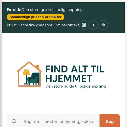
Spring
×
Forside
Den store guide til boligshopping
til
Sammenlign priser & produkter
indhold
Privatlivspolitik
Nyhedsbrev
Om os
Kontakt
Søg