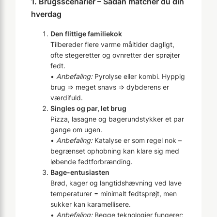
1. Brugsscenarier – Sådan matcher du din
hverdag
Den flittige familiekok
Tilbereder flere varme måltider dagligt,
ofte stegeretter og ovnretter der sprøjter
fedt.
•
Anbefaling:
Pyrolyse eller kombi. Hyppig
brug ⇒ meget snavs ⇒ dybderens er
værdifuld.
Singles og par, let brug
Pizza, lasagne og bagerundstykker et par
gange om ugen.
•
Anbefaling:
Katalyse er som regel nok –
begrænset ophobning kan klare sig med
løbende fedtforbrænding.
Bage-entusiasten
Brød, kager og langtidshævning ved lave
temperaturer = minimalt fedtsprøjt, men
sukker kan karamellisere.
•
Anbefaling:
Begge teknologier fungerer;