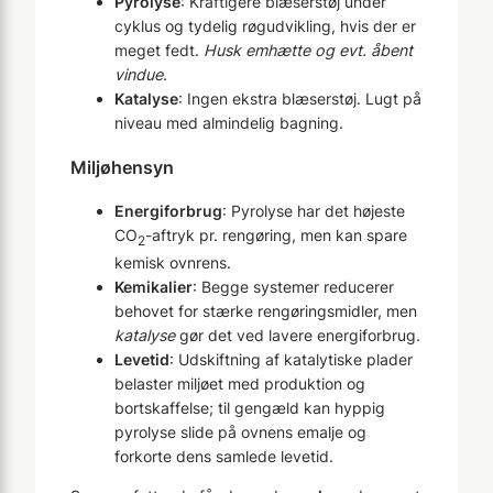
Pyrolyse
: Kraftigere blæserstøj under
cyklus og tydelig røgudvikling, hvis der er
meget fedt.
Husk emhætte og evt. åbent
vindue
.
Katalyse
: Ingen ekstra blæserstøj. Lugt på
niveau med almindelig bagning.
Miljøhensyn
Energiforbrug
: Pyrolyse har det højeste
CO
-aftryk pr. rengøring, men kan spare
2
kemisk ovnrens.
Kemikalier
: Begge systemer reducerer
behovet for stærke rengøringsmidler, men
katalyse
gør det ved lavere energiforbrug.
Levetid
: Udskiftning af katalytiske plader
belaster miljøet med produktion og
bortskaffelse; til gengæld kan hyppig
pyrolyse slide på ovnens emalje og
forkorte dens samlede levetid.