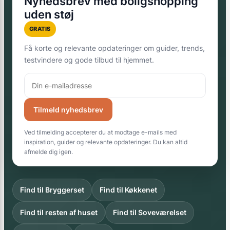
Nyhedsbrev med boligshopping
uden støj
GRATIS
Få korte og relevante opdateringer om guider, trends,
testvindere og gode tilbud til hjemmet.
Tilmeld nyhedsbrev
Ved tilmelding accepterer du at modtage e-mails med
inspiration, guider og relevante opdateringer. Du kan altid
afmelde dig igen.
Find til Bryggerset
Find til Køkkenet
Find til resten af huset
Find til Soveværelset