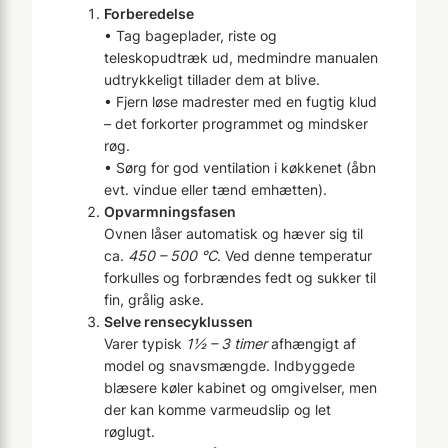
Forberedelse
• Tag bageplader, riste og
teleskopudtræk ud, medmindre manualen
udtrykkeligt tillader dem at blive.
• Fjern løse madrester med en fugtig klud
– det forkorter programmet og mindsker
røg.
• Sørg for god ventilation i køkkenet (åbn
evt. vindue eller tænd emhætten).
Opvarmningsfasen
Ovnen låser automatisk og hæver sig til
ca.
450 – 500 °C
. Ved denne temperatur
forkulles og forbrændes fedt og sukker til
fin, grålig aske.
Selve rensecyklussen
Varer typisk
1½ – 3 timer
afhængigt af
model og snavsmængde. Indbyggede
blæsere køler kabinet og omgivelser, men
der kan komme varmeudslip og let
røglugt.