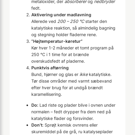
metaloxider, der
absorberer
og
nedbryder
fedt.
Aktivering under madlavning
Allerede ved
200 – 250 °C
starter den
katalytiske reaktion, så almindelig bagning
og stegning holder fladerne rene.
”Højtemperatur-køretur”
Kør hver 1-2 måneder et tomt program på
250 °C i 1 time for at brænde
overskudsfedt af pladerne.
Punktvis aftørring
Bund, hjørner og glas er
ikke
katalytiske.
Tør disse områder med varmt sæbevand
efter hver brug for at undgå brændt
karamellisering.
Do:
Lad riste og plader blive i ovnen under
normalen – fedt drypper fra dem ned på
katalytiske flader og forsvinder.
Don’t:
Sprøjt kemisk ovnrens eller
skuremiddel på de grå, ru katalyseplader