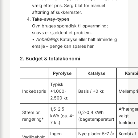
vælg efter pris. Sørg blot for manuel
aftørring af sukkerrester.
Take-away-typen
Ovn bruges sporadisk til opvarmning;
snavs er sjældent et problem.
•
Anbefaling:
Katalyse eller helt almindelig
emalje – penge kan spares her.
2. Budget & totaløkonomi
Pyrolyse
Katalyse
Komb
Typisk
Indkøbspris
+1.000-
Basis / +0 kr.
Mellempri
2.500 kr.
1,5-2,5
Afhænger
Strøm pr.
0,2-0,4 kWh
kWh (ca. 4-
valgt
rengøring*
(bagetemperatur)
7 kr.)
funktion
Ingen
Nye plader 5-7 år
Kombi af
Vedligehold