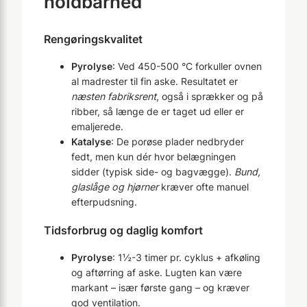
holdbarhed
Rengøringskvalitet
Pyrolyse
: Ved 450-500 °C forkuller ovnen
al madrester til fin aske. Resultatet er
næsten fabriksrent
, også i sprækker og på
ribber, så længe de er taget ud eller er
emaljerede.
Katalyse
: De porøse plader nedbryder
fedt, men kun dér hvor belægningen
sidder (typisk side- og bagvægge).
Bund,
glaslåge og hjørner
kræver ofte manuel
efterpudsning.
Tidsforbrug og daglig komfort
Pyrolyse
: 1½-3 timer pr. cyklus + afkøling
og aftørring af aske. Lugten kan være
markant – især første gang – og kræver
god ventilation.