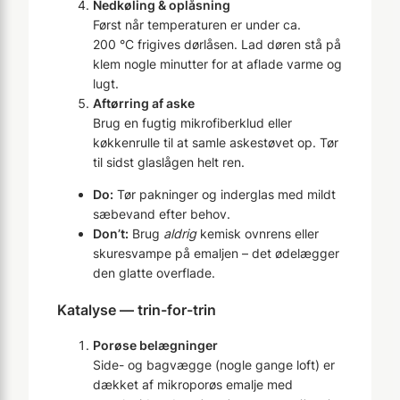
Nedkøling & oplåsning
Først når temperaturen er under ca.
200 °C frigives dørlåsen. Lad døren stå på
klem nogle minutter for at aflade varme og
lugt.
Aftørring af aske
Brug en fugtig mikrofiberklud eller
køkkenrulle til at samle askestøvet op. Tør
til sidst glaslågen helt ren.
Do:
Tør pakninger og inderglas med mildt
sæbevand efter behov.
Don’t:
Brug
aldrig
kemisk ovnrens eller
skuresvampe på emaljen – det ødelægger
den glatte overflade.
Katalyse — trin-for-trin
Porøse belægninger
Side- og bagvægge (nogle gange loft) er
dækket af mikroporøs emalje med