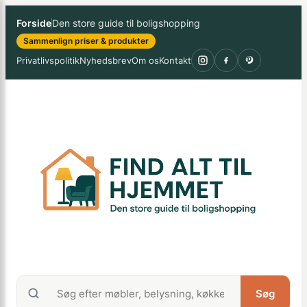
Spring
×
Forside
Den store guide til boligshopping
til
Sammenlign priser & produkter
indhold
Privatlivspolitik
Nyhedsbrev
Om os
Kontakt
Søg