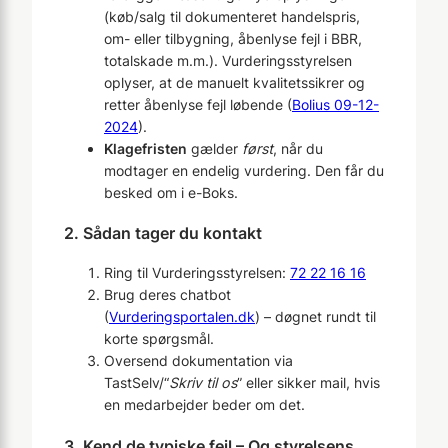
(køb/salg til dokumenteret handelspris,
om- eller tilbygning, åbenlyse fejl i BBR,
totalskade m.m.). Vurderingsstyrelsen
oplyser, at de manuelt kvalitetssikrer og
retter åbenlyse fejl løbende (
Bolius 09-12-
2024
).
Klagefristen
gælder
først
, når du
modtager en endelig vurdering. Den får du
besked om i e-Boks.
2. Sådan tager du kontakt
Ring til Vurderingsstyrelsen:
72 22 16 16
Brug deres chatbot
(
Vurderingsportalen.dk
) – døgnet rundt til
korte spørgsmål.
Oversend dokumentation via
TastSelv/“
Skriv til os
” eller sikker mail, hvis
en medarbejder beder om det.
3. Kend de typiske fejl – Og styrelsens