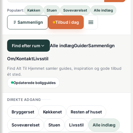
Populært:
Køkken
Stuen
Soveværelset
Alle indlæg
Sammenlign
Tilbud i dag
Alle indlæg
Guider
Sammenlign
Find efter rum
Om/Kontakt
Livsstil
Find Alt Til Hjemmet samler guides, inspiration og gode tilbud
ét sted.
Opdaterede boligguides
DIREKTE ADGANG
Bryggerset
Køkkenet
Resten af huset
Soveværelset
Stuen
Livsstil
Alle indlæg