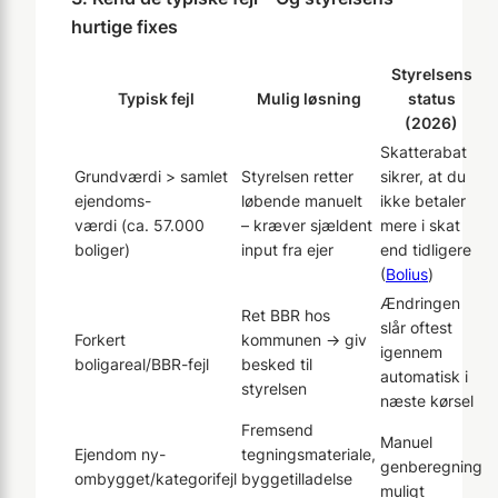
hurtige fixes
Styrelsens
Typisk fejl
Mulig løsning
status
(2026)
Skatterabat
Grundværdi > samlet
Styrelsen retter
sikrer, at du
ejendoms-
løbende manuelt
ikke betaler
værdi (ca. 57.000
– kræver sjældent
mere i skat
boliger)
input fra ejer
end tidligere
(
Bolius
)
Ændringen
Ret BBR hos
slår oftest
Forkert
kommunen → giv
igennem
boligareal/BBR-fejl
besked til
automatisk i
styrelsen
næste kørsel
Fremsend
Manuel
Ejendom ny-
tegningsmateriale,
genberegning
ombygget/kategorifejl
byggetilladelse
muligt