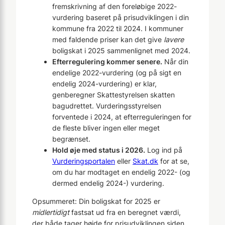
fremskrivning af den foreløbige 2022-
vurdering baseret på prisudviklingen i din
kommune fra 2022 til 2024. I kommuner
med faldende priser kan det give
lavere
boligskat i 2025 sammenlignet med 2024.
Efterregulering kommer senere.
Når din
endelige 2022-vurdering (og på sigt en
endelig 2024-vurdering) er klar,
genberegner Skattestyrelsen skatten
bagudrettet. Vurderingsstyrelsen
forventede i 2024, at efterreguleringen for
de fleste bliver ingen eller meget
begrænset.
Hold øje med status i 2026.
Log ind på
Vurderingsportalen
eller
Skat.dk
for at se,
om du har modtaget en endelig 2022- (og
dermed endelig 2024-) vurdering.
Opsummeret: Din boligskat for 2025 er
midlertidigt
fastsat ud fra en beregnet værdi,
der både tager højde for prisudviklingen siden