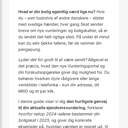
Hvad er din bolig egentlig værd lige nu?
Hvis
du – som tusindvis af andre danskere – sidder
med svedige hænder, hver gang Skat sender
breve om nye vurderinger og boligskatter, så er
du landet det helt rigtige sted. På under ét minut
kan du selv tjekke tallene, før de rammer din
pengepung.
Lyder det for godt til at være sandt?
Alligevel er
det præcis, hvad den nye Vurderingsportal og
din forskudsopgørelse giver dig mulighed for. Du
behøver hverken dyre rådgivere eller lange
ventetider i telefonkø – kun din adresse, dit
MitID og et par klik.
I denne guide viser vi dig
den hurtigste genvej
til din aktuelle ejendomsvurdering
, forklarer
hvorfor netop 2024-tallene bestemmer din
boligskat i 2025
, og giver dig konkrete
eksempler på, hvordan værdien er regnet ud. Vi