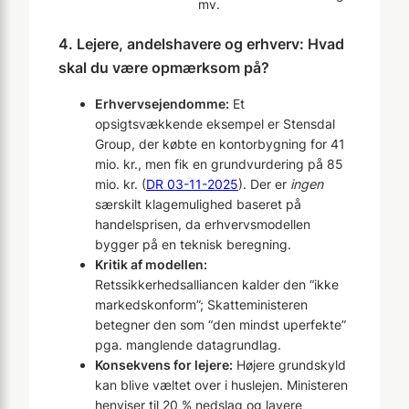
mv.
4. Lejere, andelshavere og erhverv: Hvad
skal du være opmærksom på?
Erhvervsejendomme:
Et
opsigtsvækkende eksempel er Stensdal
Group, der købte en kontorbygning for 41
mio. kr., men fik en grundvurdering på 85
mio. kr. (
DR 03-11-2025
). Der er
ingen
særskilt klagemulighed baseret på
handelsprisen, da erhvervsmodellen
bygger på en teknisk beregning.
Kritik af modellen:
Retssikkerhedsalliancen kalder den “ikke
markedskonform”; Skatteministeren
betegner den som “den mindst uperfekte”
pga. manglende datagrundlag.
Konsekvens for lejere:
Højere grundskyld
kan blive væltet over i huslejen. Ministeren
henviser til 20 % nedslag og lavere