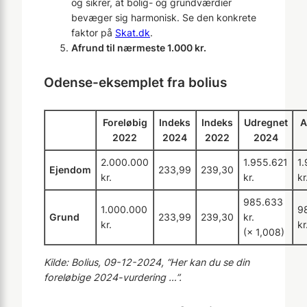
og sikrer, at bolig- og grundværdier
bevæger sig harmonisk. Se den konkrete
faktor på
Skat.dk
.
Afrund til nærmeste 1.000 kr.
Odense-eksemplet fra bolius
Foreløbig
Indeks
Indeks
Udregnet
A
2022
2024
2022
2024
2.000.000
1.955.621
1
Ejendom
233,99
239,30
kr.
kr.
kr
985.633
1.000.000
9
Grund
233,99
239,30
kr.
kr.
kr
(× 1,008)
Kilde: Bolius, 09-12-2024, “Her kan du se din
foreløbige 2024-vurdering …”.