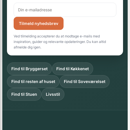
Tilmeld nyhedsbrev
Ved tilmelding accepterer du at modtage e-mails med
inspiration, guider og relevante opdateringer. Du kan altid
afmelde dig igen.
Find til Bryggerset
Find til Køkkenet
Find til resten af huset
Find til Soveværelset
Find til Stuen
Livsstil