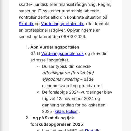
skatte-, juridisk eller finansiel rådgivning. Regler,
satser og IT-systemer ændrer sig løbende.
Kontrollér derfor altid din konkrete situation på
Skat.dk
og
Vurderingsportalen.dk
, eller kontakt
en professionel rådgiver. Oplysningerne er
senest opdateret den
08-03-2026
.
Åbn Vurderingsportalen
Gå til
Vurderingsportalen.dk
og skriv din
adresse i søgefeltet.
Du ser typisk din
seneste
offentliggjorte (foreløbige)
ejendomsvurdering
– både
ejendomsværdi og grundværdi.
De foreløbige 2024-vurderinger blev
frigivet 12. november 2024 og
danner grundlag for boligskatten i
2025 (
kilde: Bolius
).
Log på Skat.dk og tjek
forskudsopgørelsen 2025
Log ind med MitID på
Skat.dk
.