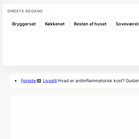
DIREKTE ADGANG
Bryggerset
Køkkenet
Resten af huset
Soveværel
Forside
/
Livsstil
/
Hvad er antiinflammatorisk kost? Guide