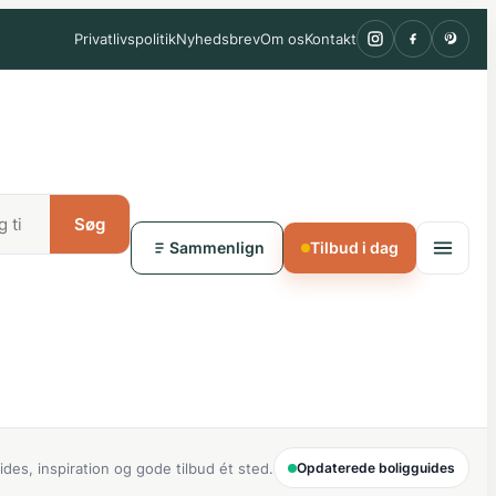
Privatlivspolitik
Nyhedsbrev
Om os
Kontakt
Søg
Sammenlign
Tilbud i dag
ides, inspiration og gode tilbud ét sted.
Opdaterede boligguides