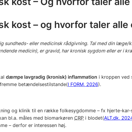
k kost – Og hvorfor taler all
k kost – og hvorfor taler all
ig sundheds- eller medicinsk rådgivning. Tal med din læge/kl
yndende medicin), er gravid, har kronisk sygdom eller er i kr
kal
dæmpe lavgradig (kronisk) inflammation
i kroppen ved 
 fremme betændelsestilstande(
I FORM, 2026
).
ning og klinik til en række folkesygdomme – fx hjerte-kar-
n kan bl.a. måles med biomarkøren
CRP
i blodet(
ALT.dk, 202
me – derfor er interessen høj.