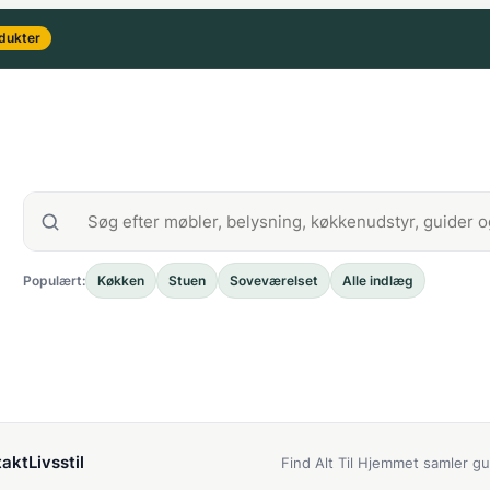
dukter
Populært:
Køkken
Stuen
Soveværelset
Alle indlæg
akt
Livsstil
Find Alt Til Hjemmet samler gu