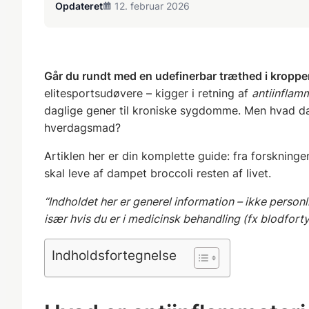
Opdateret
12. februar 2026
Går du rundt med en udefinerbar træthed i kroppen, 
elitesportsudøvere – kigger i retning af
antiinflam
daglige gener til kroniske sygdomme. Men hvad dæ
hverdagsmad?
Artiklen her er din komplette guide: fra forskninge
skal leve af dampet broccoli resten af livet.
“Indholdet her er generel information – ikke personl
især hvis du er i medicinsk behandling (fx blodfort
Indholdsfortegnelse