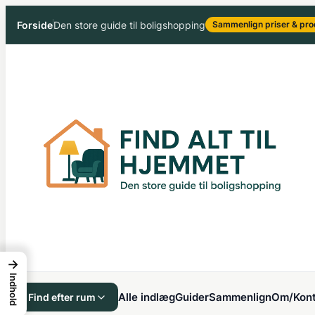
Spring
Forside
Den store guide til boligshopping
Sammenlign priser & pro
til
indhold
→
Indhold
Alle indlæg
Guider
Sammenlign
Om/Kont
Find efter rum