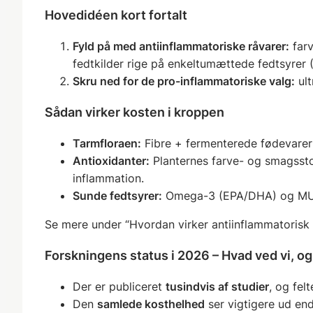
Hovedidéen kort fortalt
Fyld på med antiinflammatoriske råvarer:
farv
fedtkilder rige på enkeltumættede fedtsyrer
Skru ned for de pro-inflammatoriske valg:
ult
Sådan virker kosten i kroppen
Tarmfloraen:
Fibre + fermenterede fødevare
Antioxidanter:
Planternes farve- og smagsstoff
inflammation.
Sunde fedtsyrer:
Omega-3 (EPA/DHA) og MUFA 
Se mere under “Hvordan virker antiinflammatorisk 
Forskningens status i 2026 – Hvad ved vi, o
Der er publiceret
tusindvis af studier
, og fel
Den
samlede kosthelhed
ser vigtigere ud end