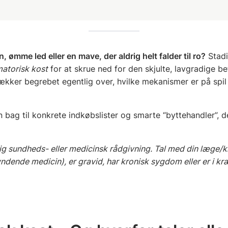
ømme led eller en mave, der aldrig helt falder til ro?
Stadi
matorisk kost
for at skrue ned for den skjulte, lavgradige b
kker begrebet egentlig over, hvilke mekanismer er på spil
n bag til konkrete indkøbslister og smarte “byttehandler”, d
ig sundheds- eller medicinsk rådgivning. Tal med din læge/kl
yndende medicin), er gravid, har kronisk sygdom eller er i kr