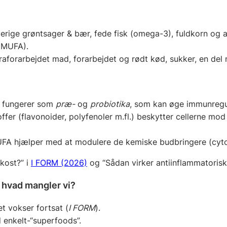
erige grøntsager & bær, fede fisk (omega-3), fuldkorn og 
 (MUFA).
raforarbejdet mad, forarbejdet og rødt kød, sukker, en del 
r fungerer som
præ-
og
probiotika
, som kan øge immunregu
er (flavonoider, polyfenoler m.fl.) beskytter cellerne mod 
hjælper med at modulere de kemiske budbringere (cytokin
kost?” i
I FORM (2026)
og “Sådan virker antiinflammatoris
g hvad mangler vi?
tet vokser fortsat (
I FORM
).
 enkelt-“superfoods”.