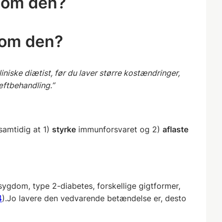
e om den?
e om den?
iniske diætist, før du laver større kostændringer,
æftbehandling.”
samtidig at 1)
styrke
immunforsvaret og 2)
aflaste
sygdom, type 2-diabetes, forskellige gigtformer,
4
).Jo lavere den vedvarende betændelse er, desto