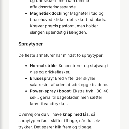
og driftsikkert, men kan ramme
affaldssorteringsspande.
Magnetisk docking
: Magneter i tud og
brusehoved klikker det sikkert på plads.
Kræver præcis pasform, men holder
slangen spændstig i længden.
Spraytyper
De fleste armaturer har mindst to spraytyper:
Normal stråle
: Koncentreret og støjsvag til
glas og drikkeflasker.
Brusespray
: Bred vifte, der skyller
salatrester af uden at ødelægge bladene.
Power-spray / boost
: Ekstra tryk i 30-40
sek., genial til bageplader, men sætter
krav til vandtrykket.
Overvej om du vil have
knap med lås
, så
spraytypen først skifter tilbage, når du selv
trykker. Det sparer klik frem og tilbage.