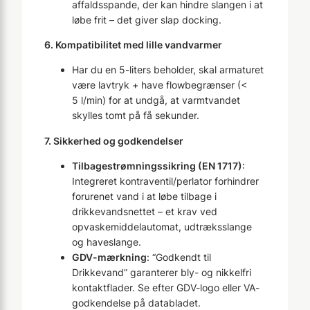
affaldsspande, der kan hindre slangen i at
løbe frit – det giver slap docking.
6. Kompatibilitet med lille vandvarmer
Har du en 5-liters beholder, skal armaturet
være lavtryk + have flowbegrænser (<
5 l/min) for at undgå, at varmtvandet
skylles tomt på få sekunder.
7. Sikkerhed og godkendelser
Tilbagestrømningssikring (EN 1717)
:
Integreret kontraventil/perlator forhindrer
forurenet vand i at løbe tilbage i
drikkevandsnettet – et krav ved
opvaskemiddelautomat, udtræksslange
og haveslange.
GDV-mærkning
: “Godkendt til
Drikkevand” garanterer bly- og nikkelfri
kontaktflader. Se efter GDV-logo eller VA-
godkendelse på databladet.