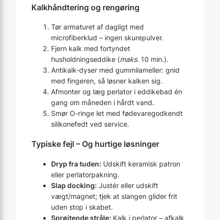
Kalkhåndtering og rengøring
Tør armaturet af dagligt med
microfiberklud – ingen skurepulver.
Fjern kalk med fortyndet
husholdningseddike (
maks.
10 min.).
Antikalk-dyser med gummilameller: gnid
med fingeren, så løsner kalken sig.
Afmonter og læg perlator i eddikebad én
gang om måneden i hårdt vand.
Smør O-ringe let med fødevaregodkendt
silikonefedt ved service.
Typiske fejl – Og hurtige løsninger
Dryp fra tuden:
Udskift keramisk patron
eller perlatorpakning.
Slap docking:
Justér eller udskift
vægt/magnet; tjek at slangen glider frit
uden stop i skabet.
Sprøjtende stråle:
Kalk i perlator – afkalk