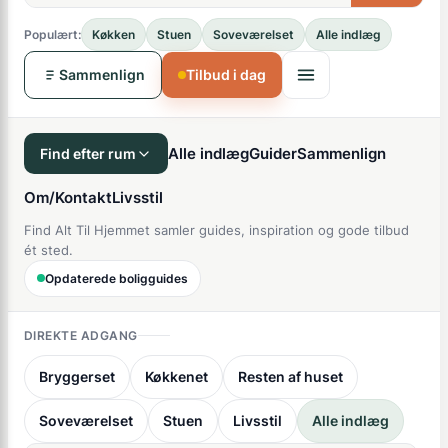
Populært:
Køkken
Stuen
Soveværelset
Alle indlæg
Sammenlign
Tilbud i dag
Alle indlæg
Guider
Sammenlign
Find efter rum
Om/Kontakt
Livsstil
Find Alt Til Hjemmet samler guides, inspiration og gode tilbud
ét sted.
Opdaterede boligguides
DIREKTE ADGANG
Bryggerset
Køkkenet
Resten af huset
Soveværelset
Stuen
Livsstil
Alle indlæg