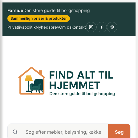
Spring
×
Forside
Den store guide til boligshopping
til
Sammenlign priser & produkter
indhold
Privatlivspolitik
Nyhedsbrev
Om os
Kontakt
Søg