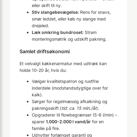
eller skift til ny.
Stiv slangebevægelse:
Rens for snavs,
smør leddet, eller køb ny slange med
drejeled.
Læk omkring bundroset:
Stram
monteringsmøtrik og udskift pakning.
Samlet driftsøkonomi
Et velvalgt køkkenarmatur med udtræk kan
holde 10-20 år, hvis du:
Vælger kvalitetspatron og rustfrie
inderdele (modstandsdygtige over for
kalk).
Sørger for regelmæssig afkalkning og
pakningsskift (
tid: ca. 15 min./år
).
Opgraderer til flowbegrænser (5-6 l/min) –
sparer
1.000-2.000 l vand/år
for en
familie på fire.
Udnytter forlænget garanti og