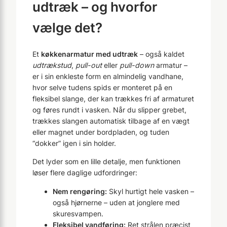
udtræk – og hvorfor
vælge det?
Et
køkkenarmatur med udtræk
– også kaldet
udtrækstud
,
pull-out
eller
pull-down
armatur –
er i sin enkleste form en almindelig vandhane,
hvor selve tudens spids er monteret på en
fleksibel slange, der kan trækkes fri af armaturet
og føres rundt i vasken. Når du slipper grebet,
trækkes slangen automatisk tilbage af en vægt
eller magnet under bordpladen, og tuden
“dokker” igen i sin holder.
Det lyder som en lille detalje, men funktionen
løser flere daglige udfordringer:
Nem rengøring:
Skyl hurtigt hele vasken –
også hjørnerne – uden at jonglere med
skuresvampen.
Fleksibel vandføring:
Ret strålen præcist