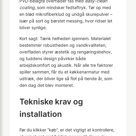
PVD-belagte overflader fås med
easy-clean
coating
, som mindsker fedtaftryk. Tør op med
en blød mikro­fiberklud og undgå skurepulver –
især på sort og børstet messing, hvor ridser let
bliver synlige.
Kort sagt: Tænk helheden igennem. Materialet
bestemmer robustheden og vandkvaliteten,
overfladen styrer æstetik og rengøringsbehov,
og tuddens design påvirker både
arbejdskomfort og akustik. Når alle tre faktorer
spiller sammen, får du et køkkenarmatur med
udtræk, der bliver lige så flot på tiende år, som
den dag det blev monteret.
Tekniske krav og
installation
Før du klikker “køb”, er det vigtigt at kontrollere,