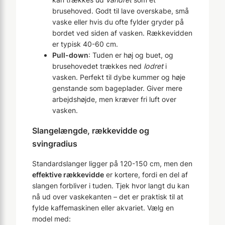
brusehoved. Godt til lave overskabe, små
vaske eller hvis du ofte fylder gryder på
bordet ved siden af vasken. Rækkevidden
er typisk 40-60 cm.
Pull-down
: Tuden er høj og buet, og
brusehovedet trækkes ned
lodret
i
vasken. Perfekt til dybe kummer og høje
genstande som bageplader. Giver mere
arbejdshøjde, men kræver fri luft over
vasken.
Slangelængde, rækkevidde og
svingradius
Standard­slanger ligger på 120-150 cm, men den
effektive rækkevidde
er kortere, fordi en del af
slangen forbliver i tuden. Tjek hvor langt du kan
nå ud over vaskekanten – det er praktisk til at
fylde kaffemaskinen eller akvariet. Vælg en
model med: