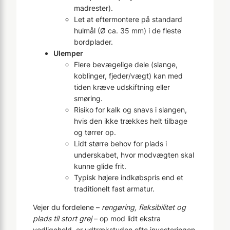
madrester).
Let at eftermontere på standard
hulmål (Ø ca. 35 mm) i de fleste
bordplader.
Ulemper
Flere bevægelige dele (slange,
koblinger, fjeder/vægt) kan med
tiden kræve udskiftning eller
smøring.
Risiko for kalk og snavs i slangen,
hvis den ikke trækkes helt tilbage
og tørrer op.
Lidt større behov for plads i
underskabet, hvor modvægten skal
kunne glide frit.
Typisk højere indkøbspris end et
traditionelt fast armatur.
Vejer du fordelene –
rengøring, fleksibilitet og
plads til stort grej
– op mod lidt ekstra
vedligehold, er udtrækstuden ofte investeringen