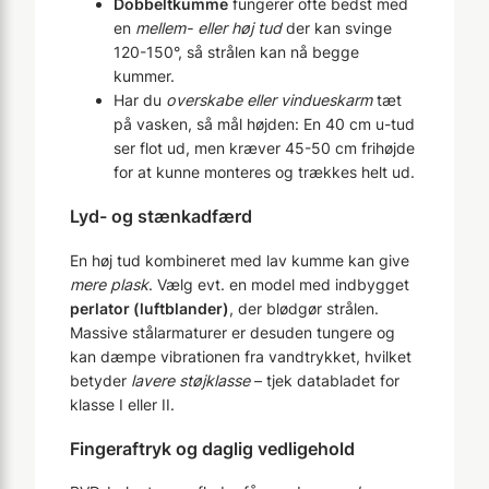
Dobbeltkumme
fungerer ofte bedst med
en
mellem- eller høj tud
der kan svinge
120-150°, så strålen kan nå begge
kummer.
Har du
overskabe eller vindueskarm
tæt
på vasken, så mål højden: En 40 cm u-tud
ser flot ud, men kræver 45-50 cm frihøjde
for at kunne monteres og trækkes helt ud.
Lyd- og stænkadfærd
En høj tud kombineret med lav kumme kan give
mere plask
. Vælg evt. en model med indbygget
perlator (luftblander)
, der blødgør strålen.
Massive stålarmaturer er desuden tungere og
kan dæmpe vibrationen fra vandtrykket, hvilket
betyder
lavere støjklasse
– tjek databladet for
klasse I eller II.
Fingeraftryk og daglig vedligehold