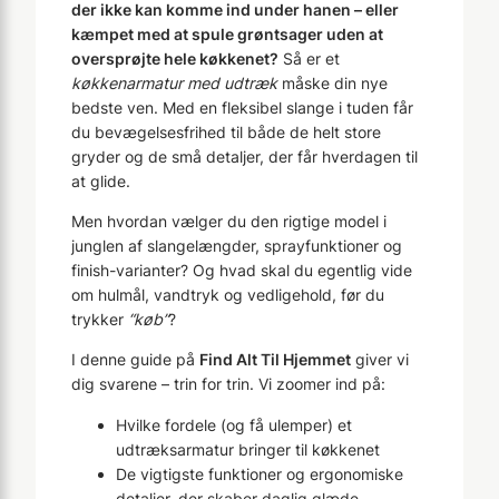
der ikke kan komme ind under hanen – eller
kæmpet med at spule grøntsager uden at
oversprøjte hele køkkenet?
Så er et
køkkenarmatur med udtræk
måske din nye
bedste ven. Med en fleksibel slange i tuden får
du bevægelsesfrihed til både de helt store
gryder og de små detaljer, der får hverdagen til
at glide.
Men hvordan vælger du den rigtige model i
junglen af slangelængder, sprayfunktioner og
finish-varianter? Og hvad skal du egentlig vide
om hulmål, vandtryk og vedligehold, før du
trykker
“køb”
?
I denne guide på
Find Alt Til Hjemmet
giver vi
dig svarene – trin for trin. Vi zoomer ind på:
Hvilke fordele (og få ulemper) et
udtræksarmatur bringer til køkkenet
De vigtigste funktioner og ergonomiske
detaljer, der skaber daglig glæde