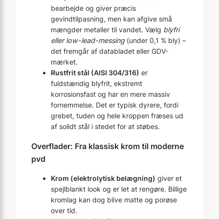
bearbejde og giver præcis
gevindtilpasning, men kan afgive små
mængder metaller til vandet. Vælg
blyfri
eller low-lead-messing
(under 0,1 % bly) –
det fremgår af databladet eller GDV-
mærket.
Rustfrit stål (AISI 304/316)
er
fuldstændig blyfrit, ekstremt
korrosionsfast og har en mere massiv
fornemmelse. Det er typisk dyrere, fordi
grebet, tuden og hele kroppen fræses ud
af solidt stål i stedet for at støbes.
Overflader: Fra klassisk krom til moderne
pvd
Krom (elektrolytisk belægning)
giver et
spejlblankt look og er let at rengøre. Billige
kromlag kan dog blive matte og porøse
over tid.