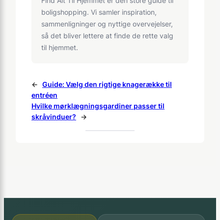
Find Alt Til Hjemmet er den store guide til
boligshopping. Vi samler inspiration,
sammenligninger og nyttige overvejelser,
så det bliver lettere at finde de rette valg
til hjemmet.
←
Guide: Vælg den rigtige knagerække til
entréen
Hvilke mørklægningsgardiner passer til
skråvinduer?
→