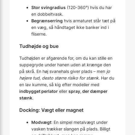
Stor svingradius
(120-360°) hvis du har
en dobbeltvask.
Begrænserring
hvis armaturet står tæt på
en væg, så håndtaget ikke banker ind i
fliserne.
Tudhøjde og bue
Tudhøjden er afgørende for, om du kan stille en
suppegryde under hanen uden at krænge den
på skrå. En høj svanehals giver plads – men
jo
højere tud, desto større risiko for stænk
. Har du
en lav kumme, så kig efter modeller med
indbygget perlator
eller
spray, der dæmper
stænk
.
Docking: Vægt eller magnet
Modvægt
: En simpel metalvægt under
vasken trækker slangen på plads. Billigt