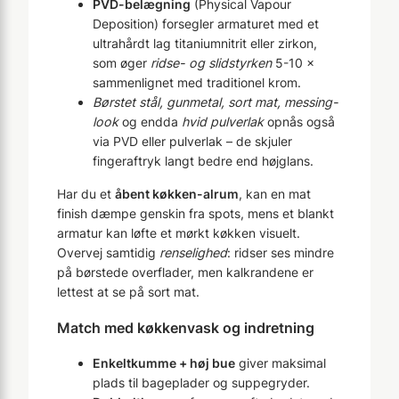
PVD-belægning
(Physical Vapour
Deposition) forsegler armaturet med et
ultrahårdt lag titaniumnitrit eller zirkon,
som øger
ridse- og slidstyrken
5-10 ×
sammenlignet med traditionel krom.
Børstet stål, gunmetal, sort mat, messing-
look
og endda
hvid pulverlak
opnås også
via PVD eller pulverlak – de skjuler
fingeraftryk langt bedre end højglans.
Har du et
åbent køkken-alrum
, kan en mat
finish dæmpe genskin fra spots, mens et blankt
armatur kan løfte et mørkt køkken visuelt.
Overvej samtidig
renselighed
: ridser ses mindre
på børstede overflader, men kalkrandene er
lettest at se på sort mat.
Match med køkkenvask og indretning
Enkeltkumme + høj bue
giver maksimal
plads til bageplader og suppegryder.