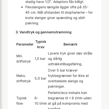
stadig have 1/2″. Adaptors fås billigt.
Flexslangens længde ligger ofte på 35-
45 cm. Mål afstanden til stophanerne – for
korte slanger giver spænding og slidt
pakning.
3. Vandtryk og gennemstrømning
Typisk
Parameter
Bemærk
krav
Lavere tryk giver sløv stråle
Min.
1,0 bar
og dårlig
driftstryk
udtrækstilbageføring.
Over 5 bar kræver
Maks.
trykbegrænser for ikke at
5,0 bar
driftstryk
overbelaste slange og
pakninger.
Perlator/eco-indsats kan
Typisk
6-
begrænse til < 6 l/min uden
flow
10 l/min
at gå på kompromis med
komfort.