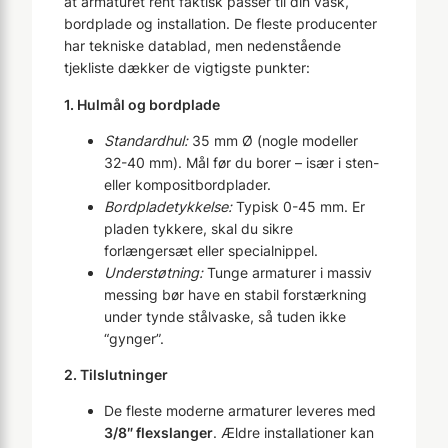
at armaturet rent faktisk passer til din vask,
bordplade og installation. De fleste producenter
har tekniske datablad, men nedenstående
tjekliste dækker de vigtigste punkter:
1. Hulmål og bordplade
Standardhul:
35 mm Ø (nogle modeller
32-40 mm). Mål før du borer – især i sten-
eller kompositbordplader.
Bordpladetykkelse:
Typisk 0-45 mm. Er
pladen tykkere, skal du sikre
forlængersæt eller specialnippel.
Understøtning:
Tunge armaturer i massiv
messing bør have en stabil forstærkning
under tynde stålvaske, så tuden ikke
“gynger”.
2. Tilslutninger
De fleste moderne armaturer leveres med
3/8″ flexslanger
. Ældre installationer kan