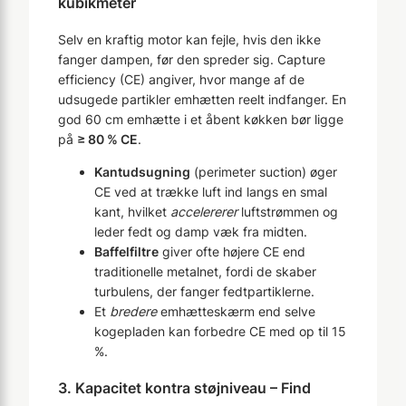
kubikmeter
Selv en kraftig motor kan fejle, hvis den ikke
fanger dampen, før den spreder sig. Capture
efficiency (CE) angiver, hvor mange af de
udsugede partikler emhætten reelt indfanger. En
god 60 cm emhætte i et åbent køkken bør ligge
på
≥ 80 % CE
.
Kantudsugning
(perimeter suction) øger
CE ved at trække luft ind langs en smal
kant, hvilket
accelererer
luftstrømmen og
leder fedt og damp væk fra midten.
Baffelfiltre
giver ofte højere CE end
traditionelle metalnet, fordi de skaber
turbulens, der fanger fedtpartiklerne.
Et
bredere
emhætteskærm end selve
kogepladen kan forbedre CE med op til 15
%.
3. Kapacitet kontra støjniveau – Find