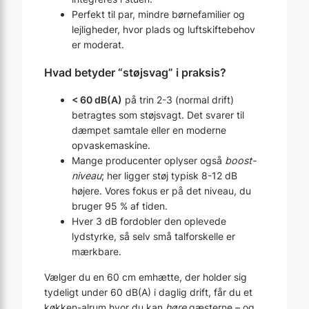
Perfekt til par, mindre børnefamilier og
lejligheder, hvor plads og luftskiftebehov
er moderat.
Hvad betyder “støjsvag” i praksis?
< 60 dB(A)
på trin 2-3 (normal drift)
betragtes som støjsvagt. Det svarer til
dæmpet samtale eller en moderne
opvaskemaskine.
Mange producenter oplyser også
boost-
niveau
; her ligger støj typisk 8-12 dB
højere. Vores fokus er på det niveau, du
bruger 95 % af tiden.
Hver 3 dB fordobler den oplevede
lydstyrke, så selv små talforskelle er
mærkbare.
Vælger du en 60 cm emhætte, der holder sig
tydeligt under 60 dB(A) i daglig drift, får du et
køkken-alrum hvor du kan
høre
gæsterne – og