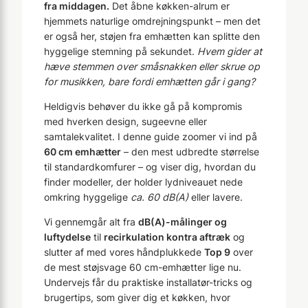
fra middagen.
Det åbne køkken-alrum er
hjemmets naturlige omdrejningspunkt – men det
er også her, støjen fra emhætten kan splitte den
hyggelige stemning på sekundet.
Hvem gider at
hæve stemmen over småsnakken eller skrue op
for musikken, bare fordi emhætten går i gang?
Heldigvis behøver du ikke gå på kompromis
med hverken design, sugeevne eller
samtalekvalitet. I denne guide zoomer vi ind på
60 cm emhætter
– den mest udbredte størrelse
til standardkomfurer – og viser dig, hvordan du
finder modeller, der holder lydniveauet nede
omkring hyggelige
ca. 60 dB(A)
eller lavere.
Vi gennemgår alt fra
dB(A)-målinger og
luftydelse
til
recirkulation kontra aftræk
og
slutter af med vores håndplukkede
Top 9
over
de mest støjsvage 60 cm-emhætter lige nu.
Undervejs får du praktiske installatør-tricks og
brugertips, som giver dig et køkken, hvor