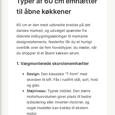
Typer af 60 cm emhætter
til åbne køkkener
60 cm er den mest udbredte bredde på det
danske marked, og udvalget spænder fra
diskrete indbygningsløsninger til markante
designstatements. Nedenfor får du et hurtigt
overblik over de fem hovedtyper, du møder, når
du shopper til et åbent køkken-alrum.
1. Vægmonterede skorstenemhætter
Design:
Den klassiske “T-form” med
skorsten til loft. Fås i rustfrit stål, sort, hvid
og glas.
Støjniveau:
Typisk middel. Den større
motorhusvolumen giver plads til bedre
lydisolering eller
Inverter-motorer
, og
nogle modeller kan kobles til ekstern
motor.