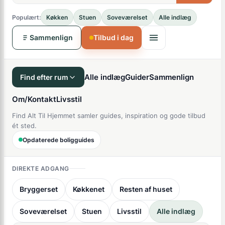
Populært:
Køkken
Stuen
Soveværelset
Alle indlæg
Sammenlign
Tilbud i dag
Alle indlæg
Guider
Sammenlign
Find efter rum
Om/Kontakt
Livsstil
Find Alt Til Hjemmet samler guides, inspiration og gode tilbud
ét sted.
Opdaterede boligguides
DIREKTE ADGANG
Bryggerset
Køkkenet
Resten af huset
Soveværelset
Stuen
Livsstil
Alle indlæg