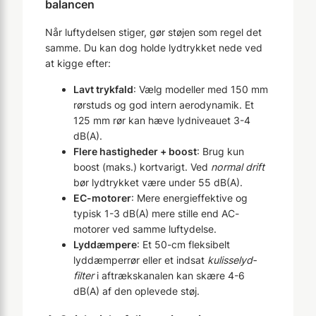
balancen
Når luftydelsen stiger, gør støjen som regel det
samme. Du kan dog holde lydtrykket nede ved
at kigge efter:
Lavt trykfald
: Vælg modeller med 150 mm
rørstuds og god intern aerodynamik. Et
125 mm rør kan hæve lydniveauet 3-4
dB(A).
Flere hastigheder + boost
: Brug kun
boost (maks.) kortvarigt. Ved
normal drift
bør lydtrykket være under 55 dB(A).
EC-motorer
: Mere energieffektive og
typisk 1-3 dB(A) mere stille end AC-
motorer ved samme luftydelse.
Lyddæmpere
: Et 50-cm fleksibelt
lyddæmperrør eller et indsat
kulisselyd­
filter
i aftrækskanalen kan skære 4-6
dB(A) af den oplevede støj.