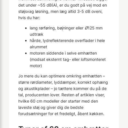
det under ~55 dB(A), er du godt på vej mod en
støjsvag løsning, men læg altid 3-5 dB oveni,
hvis du har:
lang rørføring, bøjninger eller
Ø
125 mm
udtræk
hårde, lydreflekterende overflader i hele
alrummet
motoren siddende i selve emhætten
(modsat eksternt tag- eller loftsmonteret
motor)
Jo mere du kan optimere omkring emhætten –
større rørdiameter, lyddæmper, korrekt ophæng
og akustikplader – jo tættere kommer du på de
tal, producenten lover. Resten af artiklen viser,
hvilke 60 cm modeller der starter med den
laveste støj og giver dig de bedste
forudsætninger for et fredeligt, åbent køkken.