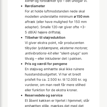
klirrer
og forstærker lyd – det undgår vi.
Rørdiameter
For at holde luftmodstanden nede skal
modellen understøtte minimum
⌀ 150 mm
aftræk (eller have mulighed for 150 mm
adapter). Smalle 120-rør giver ofte +3-
5 dB(A) højere driftstøj.
Tilbehør til støjreduktion
Vi giver ekstra point, når producenten
tilbyder
lyddæmpere, eksterne motorer,
antivibrations-kit
eller “silent-plugs” som
tilvalg – eller inkluderer det i pakken.
Pris og værdi for pengene
En støjsvag emhætte skal ikke ruinere
husstandsbudgettet. Vi har et bredt
prisfelt fra ca. 2.500 kr. til 12.000 kr. og
vurderer, om man reelt får mere stilhed
eller funktion for de ekstra kroner.
Reservedele og service
Et åbent køkken er hjertet i hjemmet; står
emhætten stille, mærkes det med det