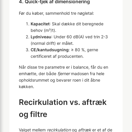
4. Quick-tjek af dimensionering
Før du køber, sammenhold tre nøgletal:
Kapacitet
: Skal dække dit beregnede
behov (m³/t).
Lydniveau
: Under 60 dB(A) ved trin 2-3
(normal drift) er målet.
CE/kantudsugning
: ≥ 80 %, gerne
certificeret af producenten.
Når disse tre parametre er i balance, får du en
emhætte, der både
fjerner
madosen fra hele
opholdsrummet og bevarer roen i dit åbne
køkken.
Recirkulation vs. aftræk
og filtre
Valget mellem
recirkulation
og
aftræk
er et af de