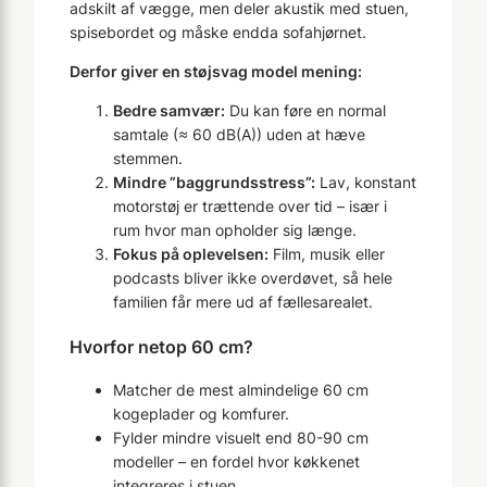
adskilt af vægge, men deler akustik med stuen,
spisebordet og måske endda sofahjørnet.
Derfor giver en støjsvag model mening:
Bedre samvær:
Du kan føre en normal
samtale (≈ 60 dB(A)) uden at hæve
stemmen.
Mindre ”baggrundsstress”:
Lav, konstant
motorstøj er trættende over tid – især i
rum hvor man opholder sig længe.
Fokus på oplevelsen:
Film, musik eller
podcasts bliver ikke overdøvet, så hele
familien får mere ud af fællesarealet.
Hvorfor netop 60 cm?
Matcher de mest almindelige 60 cm
kogeplader og komfurer.
Fylder mindre visuelt end 80-90 cm
modeller – en fordel hvor køkkenet
integreres i stuen.