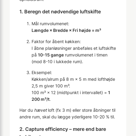
1. Beregn det nødvendige luftskifte
Mål rumvolumenet:
Længde × Bredde × Fri højde = m³
Faktor for åbent køkken:
I åbne planløsninger anbefales et luftskifte
på
10-15 gange
rumvolumenet i timen
(mod 8-10 i lukkede rum).
Eksempel:
Køkken/alrum på 8 m × 5 m med loft­højde
2,5 m giver 100 m³.
100 m³ × 12 (midt­punkt i intervallet) =
1
200 m³/t
.
Har du
hævet
loft (fx 3 m) eller store åbninger til
andre rum, skal du lægge yderligere 10-20 % til.
2. Capture efficiency – mere end bare