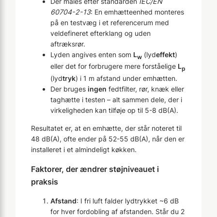
Der måles efter standarden
IEC/EN
60704-2-13
: En emhætteenhed monteres
på en testvæg i et referencerum med
veldefineret efterklang og uden
aftræksrør.
Lyden angives enten som
L
(lyd
effekt
)
w
eller det for forbrugere mere forståelige
L
p
(lyd
tryk
) i 1 m afstand under emhætten.
Der bruges
ingen
fedtfilter, rør, knæk eller
taghætte i testen – alt sammen dele, der i
virkeligheden kan tilføje op til 5-8 dB(A).
Resultatet er, at en emhætte, der står noteret til
48 dB(A), ofte ender på 52-55 dB(A), når den er
installeret i et almindeligt køkken.
Faktorer, der ændrer støjniveauet i
praksis
Afstand
: I fri luft falder lydtrykket ~6 dB
for hver fordobling af afstanden. Står du 2