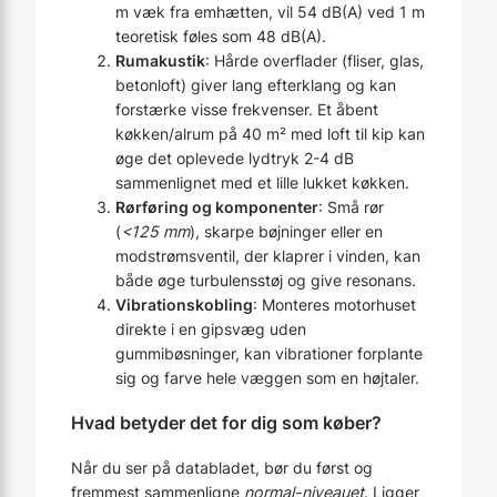
m væk fra emhætten, vil 54 dB(A) ved 1 m
teoretisk føles som 48 dB(A).
Rumakustik
: Hårde overflader (fliser, glas,
betonloft) giver lang efterklang og kan
forstærke visse frekvenser. Et åbent
køkken/alrum på 40 m² med loft til kip kan
øge det oplevede lydtryk 2-4 dB
sammenlignet med et lille lukket køkken.
Rørføring og komponenter
: Små rør
(
<125 mm
), skarpe bøjninger eller en
modstrømsventil, der klaprer i vinden, kan
både øge turbulensstøj og give resonans.
Vibrationskobling
: Monteres motorhuset
direkte i en gipsvæg uden
gummibøsninger, kan vibrationer forplante
sig og farve hele væggen som en højtaler.
Hvad betyder det for dig som køber?
Når du ser på databladet, bør du først og
fremmest sammenligne
normal-niveauet
. Ligger