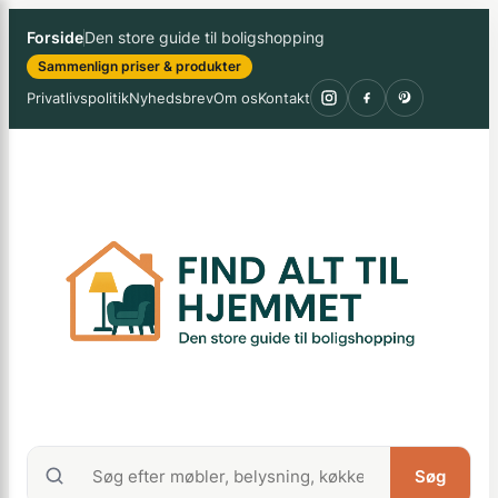
Spring
×
Forside
Den store guide til boligshopping
til
Sammenlign priser & produkter
indhold
Privatlivspolitik
Nyhedsbrev
Om os
Kontakt
Søg