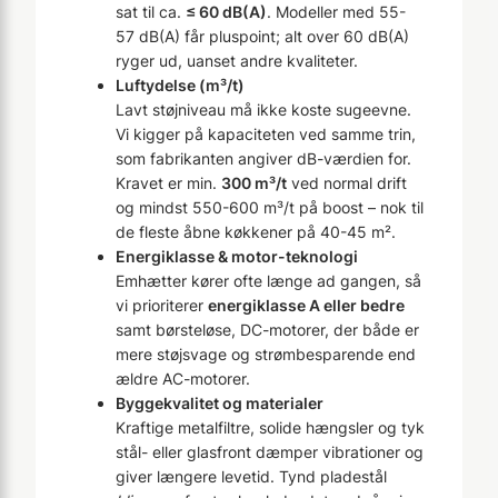
sat til ca.
≤ 60 dB(A)
. Modeller med 55-
57 dB(A) får pluspoint; alt over 60 dB(A)
ryger ud, uanset andre kvaliteter.
Luftydelse (m³/t)
Lavt støjniveau må ikke koste sugeevne.
Vi kigger på kapaciteten ved samme trin,
som fabrikanten angiver dB-værdien for.
Kravet er min.
300 m³/t
ved normal drift
og mindst 550-600 m³/t på boost – nok til
de fleste åbne køkkener på 40-45 m².
Energiklasse & motor-teknologi
Emhætter kører ofte længe ad gangen, så
vi prioriterer
energiklasse A eller bedre
samt børsteløse, DC-motorer, der både er
mere støjsvage og strømbesparende end
ældre AC-motorer.
Byggekvalitet og materialer
Kraftige metalfiltre, solide hængsler og tyk
stål- eller glasfront dæmper vibrationer og
giver længere levetid. Tynd pladestål