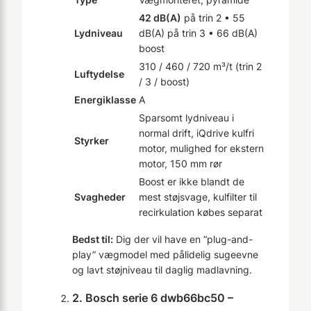
42 dB(A)
på trin 2 • 55
Lydniveau
dB(A) på trin 3 • 66 dB(A)
boost
310 / 460 / 720 m³/t (trin 2
Luftydelse
/ 3 / boost)
Energiklasse
A
Sparsomt lydniveau i
normal drift, iQdrive kulfri
Styrker
motor, mulighed for ekstern
motor, 150 mm rør
Boost er ikke blandt de
Svagheder
mest støjsvage, kulfilter til
recirkulation købes separat
Bedst til:
Dig der vil have en “plug-and-
play” vægmodel med pålidelig sugeevne
og lavt støjniveau til daglig madlavning.
2. Bosch serie 6 dwb66bc50 –