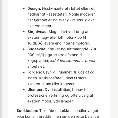
Design:
Flush-monteret i loftet eller i et
nedhængt kassettefelt. Nogle modeller
har fjernbetjening eller
plug-and-play
til
ekstern motor.
Støjniveau:
Meget lavt ved brug af
ekstern tag- eller loftmotor – op til
10 dB(A) lavere end interne motorer.
Sugeevne:
Kræver høj luftmængde (700-
900 m³/t) pga. større afstand til
kogepladen;
induktionskomfur + boost
anbefales.
Fordele:
Usynlig i rummet, fri udsigt og
ingen “kollisionsfare”. Ideel til store
køkken-alrum eller kogeøer.
Ulemper:
Dyr installation, behov for
professionel rørføring og ofte tilvalg af
ekstern motor/lyddæmper.
Konklusion:
Til et åbent køkken handler valget
ikke kun om bredde, men om den rette balance