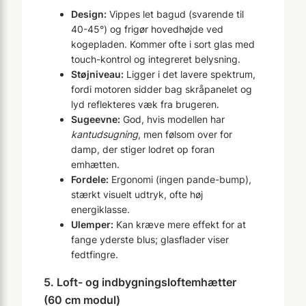
Design:
Vippes let bagud (svarende til
40-45°) og frigør hovedhøjde ved
kogepladen. Kommer ofte i sort glas med
touch-kontrol og integreret belysning.
Støjniveau:
Ligger i det lavere spektrum,
fordi motoren sidder bag skråpanelet og
lyd reflekteres væk fra brugeren.
Sugeevne:
God, hvis modellen har
kantudsugning
, men følsom over for
damp, der stiger lodret op foran
emhætten.
Fordele:
Ergonomi (ingen pande-bump),
stærkt visuelt udtryk, ofte høj
energiklasse.
Ulemper:
Kan kræve mere effekt for at
fange yderste blus; glasflader viser
fedtfingre.
5. Loft- og indbygningsloftemhætter
(60 cm modul)