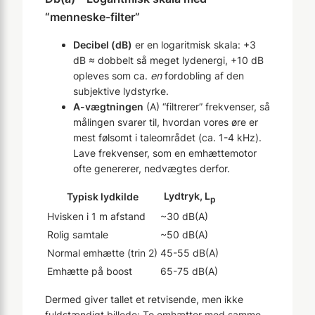
“menneske-filter”
Decibel (dB)
er en logaritmisk skala: +3
dB ≈ dobbelt så meget lydenergi, +10 dB
opleves som ca.
en
fordobling af den
subjektive lydstyrke.
A-vægtningen
(A) “filtrerer” frekvenser, så
målingen svarer til, hvordan vores øre er
mest følsomt i taleområdet (ca. 1-4 kHz).
Lave frekvenser, som en emhættemotor
ofte genererer, nedvægt­es derfor.
Lydtryk, L
Typisk lydkilde
p
Hvisken i 1 m afstand
~30 dB(A)
Rolig samtale
~50 dB(A)
Normal emhætte (trin 2)
45-55 dB(A)
Emhætte på boost
65-75 dB(A)
Dermed giver tallet et retvisende, men ikke
fuldstændigt billede: To emhætter med samme