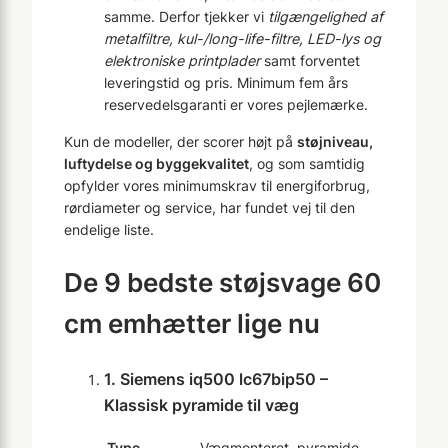
samme. Derfor tjekker vi
tilgængelighed af
metalfiltre, kul-/long-life-filtre, LED-lys og
elektroniske printplader
samt forventet
leveringstid og pris. Minimum fem års
reservedelsgaranti er vores pejlemærke.
Kun de modeller, der scorer højt på
støjniveau,
luftydelse og byggekvalitet
, og som samtidig
opfylder vores minimumskrav til energiforbrug,
rørdiameter og service, har fundet vej til den
endelige liste.
De 9 bedste støjsvage 60
cm emhætter lige nu
1. Siemens iq500 lc67bip50 –
Klassisk pyramide til væg
Type
Vægmonteret, pyramide