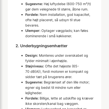
Sugeevne:
Høj luftydelse (600-750 m³/t)
gør dem velegnede til større, åbne rum.
Fordele:
Nem installation, god kapacitet,
ofte højt placeret, så udsyn til stue
bevares.
Ulemper:
Optager vægplads; kan føles
dominerende i små køkkener.
2. Underbygningsemhætter
Design:
Monteres under overskabet og
fylder minimalt i øjenhøjde.
Støjniveau:
Ofte det højeste (65-
70 dB(A)), fordi motoren er kompakt og
sidder tæt på brugerens ører.
Sugeevne:
Begrænset af den lille motor;
egner sig bedst til mindre rum eller
lejligheder.
Fordele:
Billige, lette at udskifte og kræver
ikke skorsten/kanal bag væggen.
Ulemper:
Lydsvaghed og kapacitet er