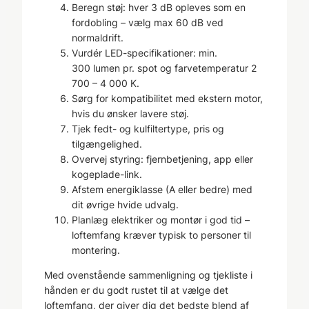
Beregn støj: hver 3 dB opleves som en
fordobling – vælg max 60 dB ved
normaldrift.
Vurdér LED-specifikationer: min.
300 lumen pr. spot og farvetemperatur 2
700 – 4 000 K.
Sørg for kompatibilitet med ekstern motor,
hvis du ønsker lavere støj.
Tjek fedt- og kulfiltertype, pris og
tilgængelighed.
Overvej styring: fjernbetjening, app eller
kogeplade-link.
Afstem energiklasse (A eller bedre) med
dit øvrige hvide udvalg.
Planlæg elektriker og montør i god tid –
loftemfang kræver typisk to personer til
montering.
Med ovenstående sammenligning og tjekliste i
hånden er du godt rustet til at vælge det
loftemfang, der giver dig det bedste blend af