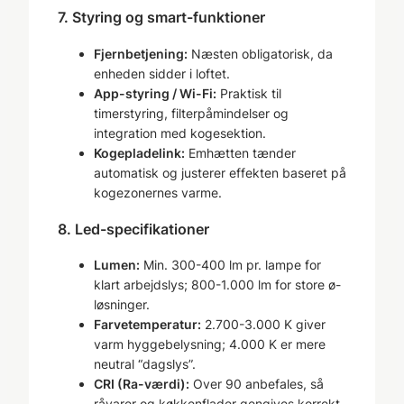
7. Styring og smart-funktioner
Fjernbetjening:
Næsten obligatorisk, da
enheden sidder i loftet.
App-styring / Wi-Fi:
Praktisk til
timerstyring, filterpåmindelser og
integration med kogesektion.
Kogepladelink:
Emhætten tænder
automatisk og justerer effekten baseret på
kogezonernes varme.
8. Led-specifikationer
Lumen:
Min. 300-400 lm pr. lampe for
klart arbejdslys; 800-1.000 lm for store ø-
løsninger.
Farvetemperatur:
2.700-3.000 K giver
varm hyggebelysning; 4.000 K er mere
neutral “dagslys”.
CRI (Ra-værdi):
Over 90 anbefales, så
råvarer og køkkenflader gengives korrekt.