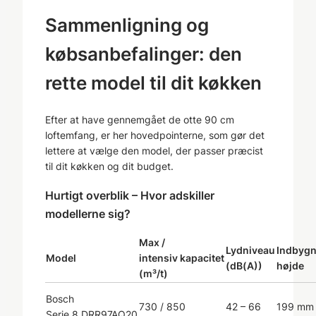
Sammenligning og
købsanbefalinger: den
rette model til dit køkken
Efter at have gennemgået de otte 90 cm
loftemfang, er her hovedpointerne, som gør det
lettere at vælge den model, der passer præcist
til dit køkken og dit budget.
Hurtigt overblik – Hvor adskiller
modellerne sig?
Max /
Lydniveau
Indbygn
Model
intensiv kapacitet
(dB(A))
højde
(m³/t)
Bosch
730 / 850
42 – 66
199 mm
Serie 8 DRR97AQ20