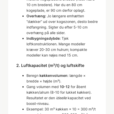
10 cm bredere). Har du en 80 cm
kogeplade, er 90 cm derfor oplagt.
Overhæng:
Jo længere emhætten
“dækker” ud over kogezonen, desto bedre
indfangning. Sigter du efter 5-10 cm
overhæng på alle sider.
Indbygningsdybde:
Tjek
loftkonstruktionen. Mange modeller
kræver 20-30 cm hulrum; kompakte
modeller kan nøjes med 15 cm.
2. Luftkapacitet (m³/t) og luftskifte
Beregn
køkkenvolumen
: længde ×
bredde × højde (m³).
Gang volumen med
10-12
for åbent
køkken/alrum (8-10 for lukket køkken).
Resultatet er den
ideelle
kapacitet ved
boost-niveau.
Eksempel: 30 m³ køkken × 10 = 300 m³/t