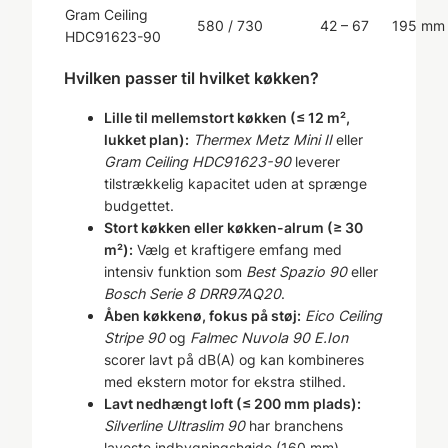
Gram Ceiling
580 / 730
42 – 67
195 mm
HDC91623-90
Hvilken passer til hvilket køkken?
Lille til mellemstort køkken (≤ 12 m²,
lukket plan):
Thermex Metz Mini II
eller
Gram Ceiling HDC91623-90
leverer
tilstrækkelig kapacitet uden at sprænge
budgettet.
Stort køkken eller køkken-alrum (≥ 30
m²):
Vælg et kraftigere emfang med
intensiv funktion som
Best Spazio 90
eller
Bosch Serie 8 DRR97AQ20
.
Åben køkkenø, fokus på støj:
Eico Ceiling
Stripe 90
og
Falmec Nuvola 90 E.Ion
scorer lavt på dB(A) og kan kombineres
med ekstern motor for ekstra stilhed.
Lavt nedhængt loft (≤ 200 mm plads):
Silverline Ultraslim 90
har branchens
laveste indbygningshøjde (160 mm).