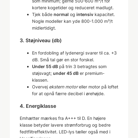
som minimum; gerne 500-600 m³/t for
kortere kogetider og reduceret madlugt.
Tjek både
normal
og
intensiv
kapacitet.
Nogle modeller kan yde 800-1.000 m³/t
midlertidigt.
3. Støjniveau (db)
En fordobling af lydenergi svarer til ca. +3
dB. Små tal gør en stor forskel.
Under 55 dB
på trin 3 betragtes som
støjsvagt;
under 45 dB
er premium-
klassen.
Overvej
ekstern motor
eller motor på loftet
for at opnå færre decibel i ørehøjde.
4. Energiklasse
Emhætter mærkes fra A+++ til D. En højere
klasse betyder lavere strømforbrug og bedre
fedtfiltreffektivitet. LED-lys tæller også med i