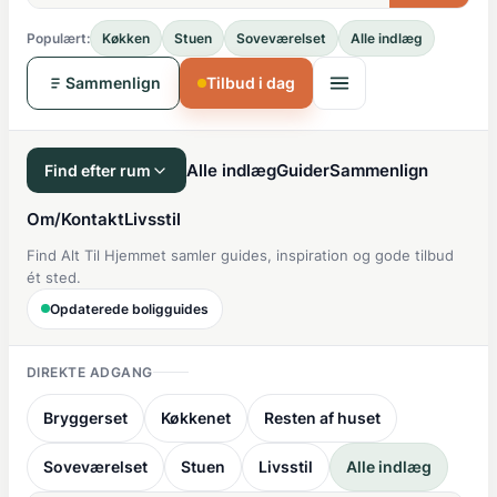
Populært:
Køkken
Stuen
Soveværelset
Alle indlæg
Sammenlign
Tilbud i dag
Alle indlæg
Guider
Sammenlign
Find efter rum
Om/Kontakt
Livsstil
Find Alt Til Hjemmet samler guides, inspiration og gode tilbud
ét sted.
Opdaterede boligguides
DIREKTE ADGANG
Bryggerset
Køkkenet
Resten af huset
Soveværelset
Stuen
Livsstil
Alle indlæg