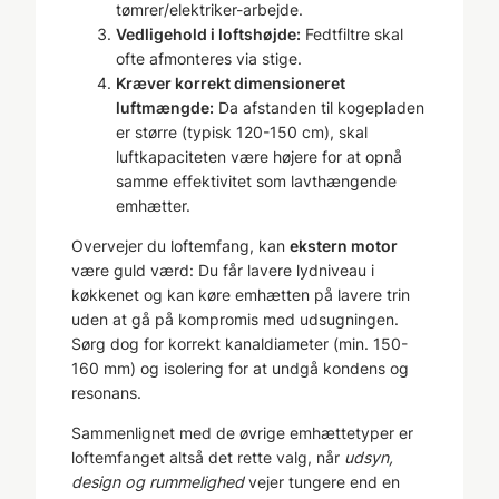
tømrer/elektriker-arbejde.
Vedligehold i loftshøjde:
Fedtfiltre skal
ofte afmonteres via stige.
Kræver korrekt dimensioneret
luftmængde:
Da afstanden til kogepladen
er større (typisk 120-150 cm), skal
luftkapaciteten være højere for at opnå
samme effektivitet som lavthængende
emhætter.
Overvejer du loftemfang, kan
ekstern motor
være guld værd: Du får lavere lydniveau i
køkkenet og kan køre emhætten på lavere trin
uden at gå på kompromis med udsugningen.
Sørg dog for korrekt kanaldiameter (min. 150-
160 mm) og isolering for at undgå kondens og
resonans.
Sammenlignet med de øvrige emhættetyper er
loftemfanget altså det rette valg, når
udsyn,
design og rummelighed
vejer tungere end en