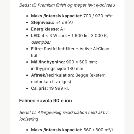
Bedst til: Premium finish og meget lavt lydniveau
Maks./intensiv kapacitet:
700 / 930 m³/t
Støjniveau:
54 dB(A)
Energiklasse:
A++
LED:
4 × 3 W spot – 1 600 lm, 3 000 K,
dæmpbar
Filtre:
Rustfri fedtfilter + Active AirClean
kul
Mål/indbygning:
900 × 500 mm;
indbygningshøjde 180 mm
Aftræk/recirkulation:
Begge (ekstern
motor kan tilvælges)
Ca. pris:
19 999 kr.
Falmec nuvola 90 e.ion
Bedst til: Allergivenlig recirkulation med aktiv
ionisering
Maks./intensiv kapacitet:
560 / 800 m³/t