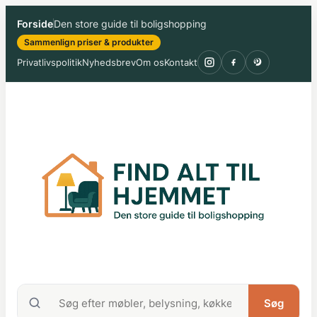
Spring
Forside
Den store guide til boligshopping
til
Sammenlign priser & produkter
indhold
Privatlivspolitik
Nyhedsbrev
Om os
Kontakt
Søg