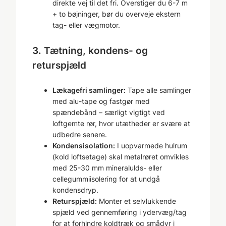
direkte vej til det fri. Overstiger du 6-7 m
+ to bøjninger, bør du overveje ekstern
tag- eller vægmotor.
3. Tætning, kondens- og
returspjæld
Lækagefri samlinger:
Tape alle samlinger
med alu-tape og fastgør med
spændebånd – særligt vigtigt ved
loftgemte rør, hvor utætheder er svære at
udbedre senere.
Kondensisolation:
I uopvarmede hulrum
(kold loftsetage) skal metalrøret omvikles
med 25-30 mm mineralulds- eller
cellegummiisolering for at undgå
kondensdryp.
Returspjæld:
Monter et selvlukkende
spjæld ved gennemføring i ydervæg/tag
for at forhindre koldtræk og smådyr i