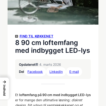
FIND TIL KØKKENET
8 90 cm loftemfang
med indbygget LED-lys
Opdateret
4. marts 2026
Del
Facebook
LinkedIn
E-mail
→
Indhold
Et
loftemfang på 90 cm med indbygget LED-lys
er for mange den ultimative løsning:
diskret
design, frit udsyn til samtalekøkkenet og et