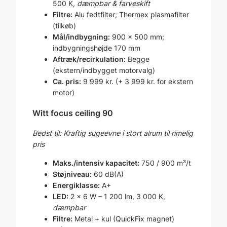
500 K,
dæmpbar & farveskift
Filtre:
Alu fedtfilter; Thermex plasmafilter
(tilkøb)
Mål/indbygning:
900 × 500 mm;
indbygningshøjde 170 mm
Aftræk/recirkulation:
Begge
(ekstern/indbygget motorvalg)
Ca. pris:
9 999 kr. (+ 3 999 kr. for ekstern
motor)
Witt focus ceiling 90
Bedst til: Kraftig sugeevne i stort alrum til rimelig
pris
Maks./intensiv kapacitet:
750 / 900 m³/t
Støjniveau:
60 dB(A)
Energiklasse:
A+
LED:
2 × 6 W – 1 200 lm, 3 000 K,
dæmpbar
Filtre:
Metal + kul (QuickFix magnet)