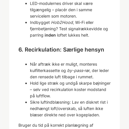
LED-modulernes driver skal være
tilgængelig – placér den i samme
servicelem som motoren.
Indbygget
Hob2Hood
, Wi-Fi eller
fjernbetjening? Test signalrækkevidde og
parring
inden
loftet lukkes helt.
6. Recirkulation: Særlige hensyn
Når aftræk ikke er muligt, monteres
kulfilterkassette og
by-pass
-rør, der leder
den rensede luft tilbage i rummet.
Hold lige stræk og undgå skarpe bøjninger
– selv ved recirkulation koster modstand
på luftflow.
Sikre luftindblæsning: Lav en diskret rist i
nedhængt loft/overskab, så luften ikke
blæser direkte ned over kogepladen.
Bruger du tid på korrekt planlægning af