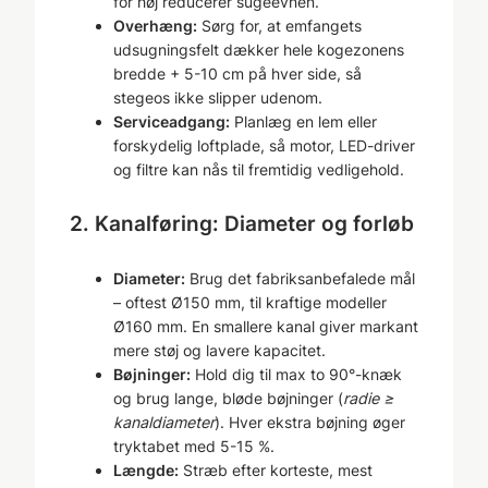
for høj reducerer sugeevnen.
Overhæng:
Sørg for, at emfangets
udsugningsfelt dækker hele kogezonens
bredde + 5-10 cm på hver side, så
stegeos ikke slipper udenom.
Serviceadgang:
Planlæg en lem eller
forskydelig loftplade, så motor, LED-driver
og filtre kan nås til fremtidig vedligehold.
2. Kanalføring: Diameter og forløb
Diameter:
Brug det fabriksanbefalede mål
– oftest Ø150 mm, til kraftige modeller
Ø160 mm. En smallere kanal giver markant
mere støj og lavere kapacitet.
Bøjninger:
Hold dig til max to 90°-knæk
og brug lange, bløde bøjninger (
radie ≥
kanaldiameter
). Hver ekstra bøjning øger
tryktabet med 5-15 %.
Længde:
Stræb efter korteste, mest