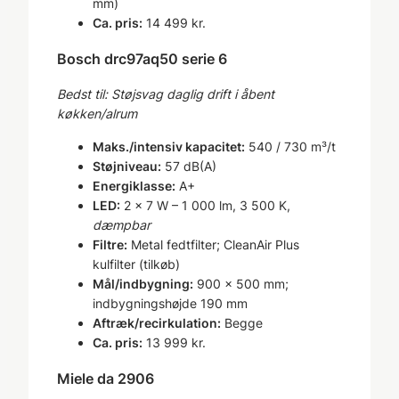
mm)
Ca. pris:
14 499 kr.
Bosch drc97aq50 serie 6
Bedst til: Støjsvag daglig drift i åbent
køkken/alrum
Maks./intensiv kapacitet:
540 / 730 m³/t
Støjniveau:
57 dB(A)
Energiklasse:
A+
LED:
2 × 7 W – 1 000 lm, 3 500 K,
dæmpbar
Filtre:
Metal fedtfilter; CleanAir Plus
kulfilter (tilkøb)
Mål/indbygning:
900 × 500 mm;
indbygningshøjde 190 mm
Aftræk/recirkulation:
Begge
Ca. pris:
13 999 kr.
Miele da 2906