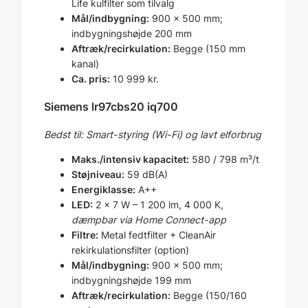
Life kulfilter som tilvalg
Mål/indbygning:
900 × 500 mm;
indbygningshøjde 200 mm
Aftræk/recirkulation:
Begge (150 mm
kanal)
Ca. pris:
10 999 kr.
Siemens lr97cbs20 iq700
Bedst til: Smart-styring (Wi-Fi) og lavt elforbrug
Maks./intensiv kapacitet:
580 / 798 m³/t
Støjniveau:
59 dB(A)
Energiklasse:
A++
LED:
2 × 7 W – 1 200 lm, 4 000 K,
dæmpbar via Home Connect-app
Filtre:
Metal fedtfilter + CleanAir
rekirkulationsfilter (option)
Mål/indbygning:
900 × 500 mm;
indbygningshøjde 199 mm
Aftræk/recirkulation:
Begge (150/160