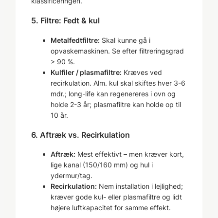
klassificeringen.
5. Filtre: Fedt & kul
Metalfedtfiltre:
Skal kunne gå i
opvaskemaskinen. Se efter filtreringsgrad
> 90 %.
Kulfiler / plasmafiltre:
Kræves ved
recirkulation. Alm. kul skal skiftes hver 3-6
mdr.; long-life kan regenereres i ovn og
holde 2-3 år; plasmafiltre kan holde op til
10 år.
6. Aftræk vs. Recirkulation
Aftræk:
Mest effektivt – men kræver kort,
lige kanal (150/160 mm) og hul i
ydermur/tag.
Recirkulation:
Nem installation i lejlighed;
kræver gode kul- eller plasmafiltre og lidt
højere luftkapacitet for samme effekt.