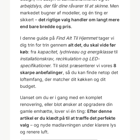
arbejdslys, der får dine råvarer til at skinne
. Men
markedet bugner af modeller, og én ting er
sikkert –
det rigtige valg handler om langt mere
end bare bredde og pris
.
I denne guide på
Find Alt Til Hjemmet
tager vi
dig trin for trin gennem
alt det, du skal vide før
køb
: fra
kapacitet, lydniveau og energiklasse
til
installationskrav, recirkulation og LED-
specifikationer
. Til sidst præsenterer vi vores
8
skarpe anbefalinger
, så du kan finde netop det
loftemfang, der matcher dit køkken og dit
budget.
Uanset om du er i gang med en komplet
renovering, eller blot ønsker at opgradere din
gamle emhætte, lover vi én ting:
Efter denne
artikel er du klædt på til at træffe det perfekte
valg
– og nyde madlavningen under klarere lys
og renere luft.