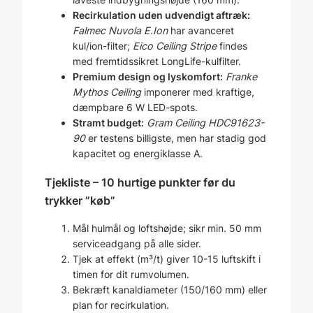
Recirkulation uden udvendigt aftræk:
Falmec Nuvola E.Ion
har avanceret
kul/ion-filter;
Eico Ceiling Stripe
findes
med fremtidssikret LongLife-kulfilter.
Premium design og lyskomfort:
Franke
Mythos Ceiling
imponerer med kraftige,
dæmpbare 6 W LED-spots.
Stramt budget:
Gram Ceiling HDC91623-
90
er testens billigste, men har stadig god
kapacitet og energiklasse A.
Tjekliste – 10 hurtige punkter før du
trykker ”køb”
Mål hulmål og loftshøjde; sikr min. 50 mm
serviceadgang på alle sider.
Tjek at effekt (m³/t) giver 10-15 luftskift i
timen for dit rumvolumen.
Bekræft kanaldiameter (150/160 mm) eller
plan for recirkulation.