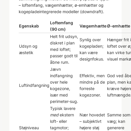
– loftemfang, vægemhætter, ø-emhætter og
kogepladeintegrerede modeller (downdraft).
Loftemfang
Egenskab
Vægemhætte
Ø-emhætte
(90 cm)
Helt frit udsyn,
Synlig over
Hænger frit i
diskret i plan
Udsyn og
kogepladen;
loftet over ø
med loftet;
æstetik
kan være
kan virke tu
passer godt til
designfokus.
visuel markø
åbne rum.
Jævn
indfangning
Effektiv, men
God ved åb
over hele
mindre på de
plan, men k
Luftindfangning
kogezone,
forreste
kræve højer
især med
kogezoner.
luftmængde
perimeter-sug.
Typisk lavere
med
ekstern
Nær hovedet
Samme som
loft- eller
– subjektivt
væg; kan
Støjniveau
tagmotor;
højere støj
generere