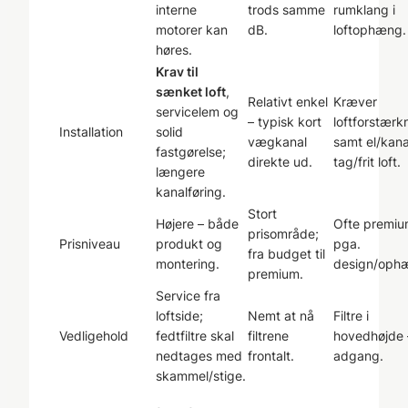
interne
trods samme
rumklang i
motorer kan
dB.
loftophæng.
høres.
Krav til
sænket loft
,
Relativt enkel
Kræver
servicelem og
– typisk kort
loftforstærk
Installation
solid
vægkanal
samt el/kanal
fastgørelse;
direkte ud.
tag/frit loft.
længere
kanalføring.
Stort
Højere – både
Ofte premi
prisområde;
Prisniveau
produkt og
pga.
fra budget til
montering.
design/oph
premium.
Service fra
loftside;
Nemt at nå
Filtre i
Vedligehold
fedtfiltre skal
filtrene
hovedhøjde –
nedtages med
frontalt.
adgang.
skammel/stige.