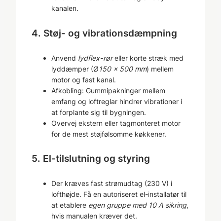
kanalen.
4. Støj- og vibrationsdæmpning
Anvend
lydflex-rør
eller korte stræk med
lyddæmper (
Ø
150 × 500 mm
) mellem
motor og fast kanal.
Afkobling: Gummipakninger mellem
emfang og loftreglar hindrer vibrationer i
at forplante sig til bygningen.
Overvej ekstern eller tagmonteret motor
for de mest støjfølsomme køkkener.
5. El-tilslutning og styring
Der kræves fast strømudtag (230 V) i
lofthøjde. Få en autoriseret el-installatør til
at etablere
egen gruppe med 10 A sikring
,
hvis manualen kræver det.