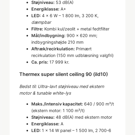
Støjniveau:
53 dB(A)
Energiklasse:
A+
LED:
4 × 6 W – 1 800 lm, 3 200 K,
dæmpbar
Filtre:
Kombi kul/zeolit + metal fedtfilter
Mål/indbygning:
900 × 620 mm;
indbygningshøjde 210 mm
Aftræk/recirkulation:
Primært
recirkulation (150 mm udblæsning valgfri)
Ca. pris:
17 999 kr.
Thermex super silent ceiling 90 (ild10)
Bedst til: Ultra-lavt støjniveau med ekstern
motor & tunable white-lys
Maks./intensiv kapacitet:
640 / 900 m³/t
(ekstern motor: 1 100 m³/t)
Støjniveau:
48 dB(A) med ekstern motor
Energiklasse:
A
LED:
1 × 14 W panel – 1 500 lm, 2 700-6