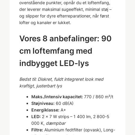
ovenstående punkter, opnår du et loftemfang,
der leverer maksimal sugeeffekt, minimal støj –
og slipper for dyre efterreparationer, når først
lofter og kanaler er lukket.
Vores 8 anbefalinger: 90
cm loftemfang med
indbygget LED-lys
Bedst til: Diskret, fuldt integreret look med
kraftigt, justerbart lys
Maks./intensiv kapacitet:
770 / 860 m³/t
Støjniveau:
60 dB(A)
Energiklasse:
A+
LED:
2 × 7 W strips – 1 400 lm, 2 800-5
000 K,
dæmpbar
Filtre:
Aluminium fedtfilter (opvask), Long-